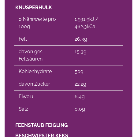
KNUSPERHULK
∅ Nährwerte pro
1.931,9kJ /
100g
462,3kCal
Fett
26,3g
davon ges.
15,3g
Fettsäuren
Kohlenhydrate
50g
davon Zucker
22,2g
Eiweiß
6,4g
Salz
0,0g
FEENSTAUB FEIGLING
BESCHWIPSTER KEKS