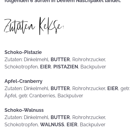
folgenden 6 Sorten in Deinem Naschpaket landet.
Zutaten Kekse:
Schoko-Pistazie
Zutaten: Dinkelmehl,
BUTTER
, Rohrohrzucker,
Schokotropfen,
EIER
,
PISTAZIEN
, Backpulver
Apfel-Cranberry
Zutaten: Dinkelmehl,
BUTTER
, Rohrohrzucker,
EIER
, getr.
Äpfel, getr. Cranberries, Backpulver
Schoko-Walnuss
Zutaten: Dinkelmehl,
BUTTER
, Rohrohrzucker,
Schokotropfen,
WALNUSS
,
EIER
, Backpulver