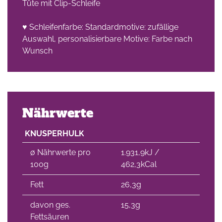
Tüte mit Clip-Schleife
♥ Schleifenfarbe: Standardmotive: zufällige
Auswahl, personalisierbare Motive: Farbe nach
Wunsch
Nährwerte
KNUSPERHULK
∅ Nährwerte pro
1.931,9kJ /
100g
462,3kCal
Fett
26,3g
davon ges.
15,3g
Fettsäuren