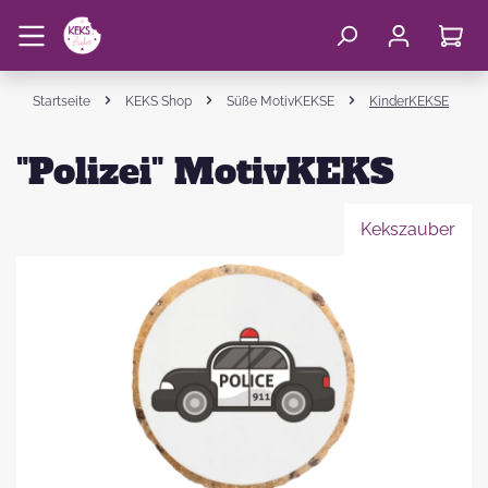
Startseite
KEKS Shop
Süße MotivKEKSE
KinderKEKSE
"Polizei" MotivKEKS
Kekszauber