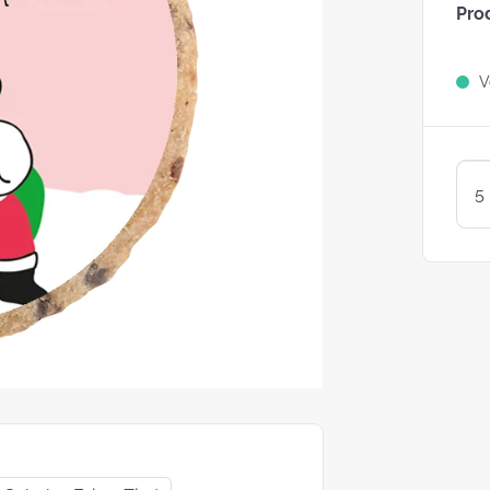
Pro
Sind Plätzchen
KEKSE?
Ve
Kunterbunte LogoKEKSE:
Leckere Werbegeschenke 
Weihnachten
KEKSTeig 
Löffeln: Zw
Varianten
struggle is real: Unsere
e nach nachhaltigen
ackungsoptionen