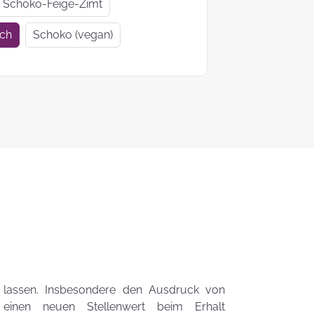
Geschenkideen
Geschenke
Schoko-Feige-Zimt
zur Einschulung
Mutter- un
ich
Schoko (vegan)
Vatertag
Ein Tag auf 4
KEKS-
Pfoten
Blumenstr
zum
Valentinsta
Woher kommt
der Brauch
Plätzchen zu
backen?
Das liebste Plätzchenrezep
der KEKSFee
 lassen. Insbesondere den Ausdruck von
 einen neuen Stellenwert beim Erhalt