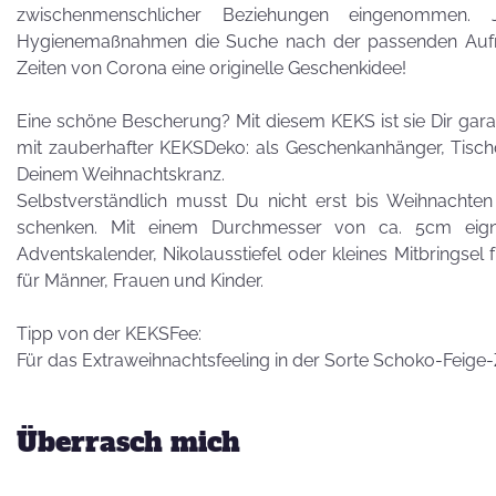
Besuch von
zwischenmenschlicher Beziehungen eingenommen.
Petra Homeier
Hygienemaßnahmen die Suche nach der passenden Aufme
Zeiten von Corona eine originelle Geschenkidee!
Eine schöne Bescherung? Mit diesem KEKS ist sie Dir gara
mit zauberhafter KEKSDeko: als Geschenkanhänger, Tisc
Deinem Weihnachtskranz.
Selbstverständlich musst Du nicht erst bis Weihnacht
Kuriose
schenken. Mit einem Durchmesser von ca. 5cm eigne
KEKSRekorde
Adventskalender, Nikolausstiefel oder kleines Mitbringsel 
für Männer, Frauen und Kinder.
KEKS
Tipp von der KEKSFee:
für 
Für das Extraweihnachtsfeeling in der Sorte Schoko-Feige-
Vatertag,
Überrasch mich
Vatertag, für die
Leber wird's