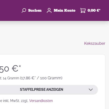
Suchen
Mein Konto
0,00 €*
Kekszauber
enke
hzeit
,50 €*
(17,86 €* / 100 Gramm)
t:
14 Gramm
STAFFELPREISE ANZEIGEN
leben
se inkl. MwSt. zzgl.
Versandkosten