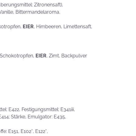
erungsmittel: Zitronensaft),
Vanille, Bittermandelaroma.
kotropfen,
EIER
, Himbeeren, Limettensaft,
, Schokotropfen,
EIER
, Zimt, Backpulver
l: E422, Festigungsmittel: E341iii,
 E414; Stärke, Emulgator: E435,
fe: E151, E102*, E122*,