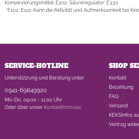
Konservierungsmittel: E202, Säureregulator: E330.
*E102, E122: Kann die Aktivität und Aufmerksamkeit bei Kin
SERVICE-HOTLINE
SHOP SE
Unterstützung und Beratung unter:
Kontakt
Bezahlung
0941-69849920
FAQ
Mo-Do, 09:00 - 11:00 Uhr
Versand
Oder über unser
Kontaktformular
.
KEKSInfos auf
Vertrag wide