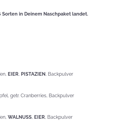
eben schön
saufen
Mehr als nur ein
6 Sorten in Deinem Naschpaket landet.
Gaumenschmaus - Österli
Dekoideen mit Keksen
fen,
EIER
,
PISTAZIEN
, Backpulver
Äpfel, getr. Cranberries, Backpulver
fen,
WALNUSS
,
EIER
, Backpulver