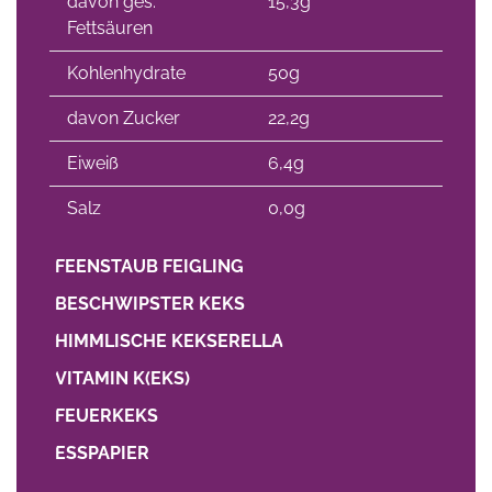
davon ges.
15,3g
Fettsäuren
Kohlenhydrate
50g
davon Zucker
22,2g
Eiweiß
6,4g
Salz
0,0g
FEENSTAUB FEIGLING
BESCHWIPSTER KEKS
HIMMLISCHE KEKSERELLA
VITAMIN K(EKS)
FEUERKEKS
ESSPAPIER