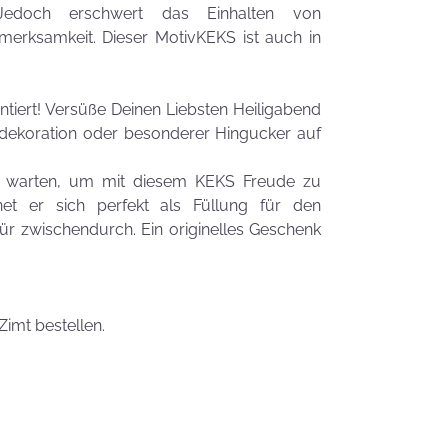
Zauberhafte
 Jedoch erschwert das Einhalten von
LogoKEKSE für
rksamkeit. Dieser MotivKEKS ist auch in
Dein
Unternehmen
KEKSIdeen für den
ntiert! Versüße Deinen Liebsten Heiligabend
Kindergeburtstag
hdekoration oder besonderer Hingucker auf
en warten, um mit diesem KEKS Freude zu
Sommerlic
t er sich perfekt als Füllung für den
Dessertidee
für zwischendurch. Ein originelles Geschenk
inspiriert v
unserer
Himmlisch
Tastrophe? - Notfalltipps
KEKSerella
KEKSE
Zimt bestellen.
Manchmal
muss man sich
den Muttertag