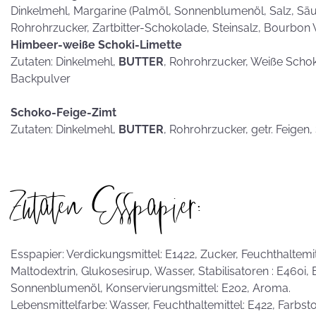
Dinkelmehl, Margarine (Palmöl, Sonnenblumenöl, Salz, Säub
Rohrohrzucker, Zartbitter-Schokolade, Steinsalz, Bourbon 
Himbeer-weiße Schoki-Limette
Zutaten: Dinkelmehl,
BUTTER
, Rohrohrzucker, Weiße Scho
Backpulver
Schoko-Feige-Zimt
Zutaten: Dinkelmehl,
BUTTER
, Rohrohrzucker, getr. Feigen
Zutaten Esspapier:
Esspapier: Verdickungsmittel: E1422, Zucker, Feuchthaltemitte
Maltodextrin, Glukosesirup, Wasser, Stabilisatoren : E460i,
Sonnenblumenöl, Konservierungsmittel: E202, Aroma.
Lebensmittelfarbe: Wasser, Feuchthaltemittel: E422, Farbstof