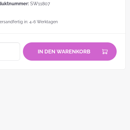
duktnummer:
SW11807
rsandfertig in: 4-6 Werktagen
zu
IN DEN WARENKORB
zum
ei