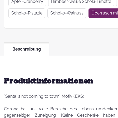
Wir haben uns
Apfel-Cranberry
Himbeer-weiße Schoki-Limette
verkrümelt...
Schoko-Pistazie
Schoko-Walnuss
Überrasch m
Ein Jahr Zwei-
Frau-Betrieb
Beschreibung
Jahresrückblick
2021
Produktinformationen
"Santa is not coming to town" MotivKEKS:
Corona hat uns viele Bereiche des Lebens umdenken
gegenseitiger Zuneigung. Kleine Geschenke haben