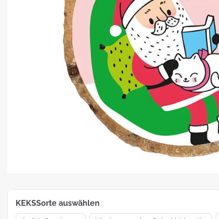
Platz für Plätzchen: 5 Fakten zu
Weihnachtsgebäck
How To:
MotivKEKS-
Designer
The 
Such
Verp
KEKSSorte auswählen