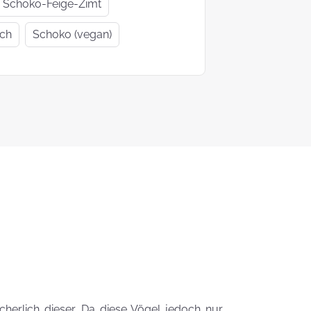
Geschenkideen
Geschenke
Schoko-Feige-Zimt
zur Einschulung
Mutter- un
ich
Schoko (vegan)
Vatertag
Ein Tag auf 4
KEKS-
Pfoten
Blumenstr
zum
Valentinsta
Woher kommt
der Brauch
Plätzchen zu
backen?
Das liebste Plätzchenrezep
der KEKSFee
erlich dieser. Da diese Vögel jedoch nur