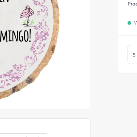
Pro
Sind Plätzchen
KEKSE?
Ve
Kunterbunte LogoKEKSE:
Leckere Werbegeschenke 
Weihnachten
KEKSTeig 
Löffeln: Zw
Varianten
struggle is real: Unsere
e nach nachhaltigen
ackungsoptionen