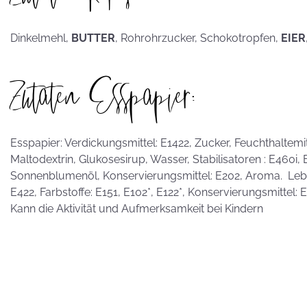
hammerhart
Dinkelmehl,
BUTTER
, Rohrohrzucker, Schokotropfen,
EIER
Zutaten Esspapier:
KEKSE als
Postkarten?
Esspapier: Verdickungsmittel: E1422, Zucker, Feuchthaltemitte
Maltodextrin, Glukosesirup, Wasser, Stabilisatoren : E460i,
Sonnenblumenöl, Konservierungsmittel: E202, Aroma. Leben
E422, Farbstoffe: E151, E102*, E122*, Konservierungsmittel:
Kann die Aktivität und Aufmerksamkeit bei Kindern