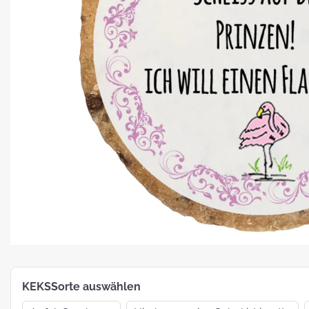
Platz für Plätzchen: 5 Fakten zu
Weihnachtsgebäck
How To:
MotivKEKS-
Designer
The 
Such
Verp
KEKSSorte auswählen