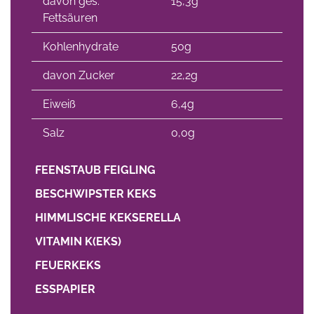
davon ges.
15,3g
Fettsäuren
Kohlenhydrate
50g
davon Zucker
22,2g
Eiweiß
6,4g
Salz
0,0g
FEENSTAUB FEIGLING
BESCHWIPSTER KEKS
HIMMLISCHE KEKSERELLA
VITAMIN K(EKS)
FEUERKEKS
ESSPAPIER