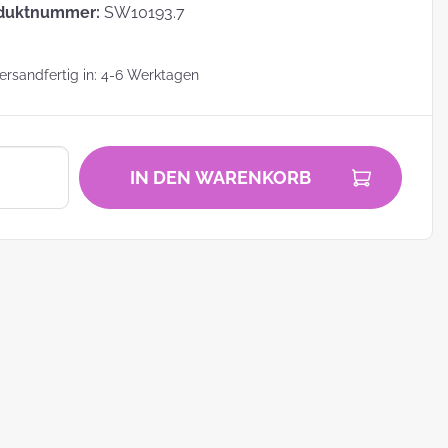
duktnummer:
SW10193.7
rsandfertig in: 4-6 Werktagen
zu
IN DEN WARENKORB
zum
ei