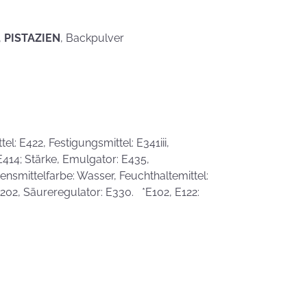
eben schön
saufen
Mehr als nur ein
Gaumenschmaus - Österli
,
PISTAZIEN
, Backpulver
Dekoideen mit Keksen
l: E422, Festigungsmittel: E341iii,
 E414; Stärke, Emulgator: E435,
smittelfarbe: Wasser, Feuchthaltemittel:
 E202, Säureregulator: E330. *E102, E122: