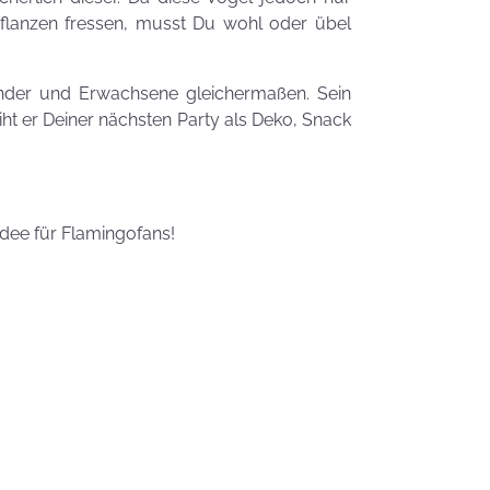
Zauberhafte
flanzen fressen, musst Du wohl oder übel
LogoKEKSE für
Dein
Unternehmen
Kinder und Erwachsene gleichermaßen. Sein
KEKSIdeen für den
ht er Deiner nächsten Party als Deko, Snack
Kindergeburtstag
Sommerlic
idee für Flamingofans!
Dessertidee
inspiriert v
unserer
Himmlisch
Tastrophe? - Notfalltipps
KEKSerella
KEKSE
Manchmal
muss man sich
den Muttertag