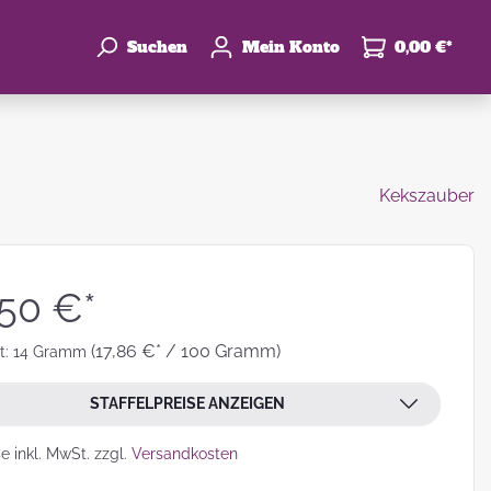
Suchen
Mein Konto
0,00 €*
Kekszauber
enke
hzeit
,50 €*
(17,86 €* / 100 Gramm)
t:
14 Gramm
STAFFELPREISE ANZEIGEN
leben
se inkl. MwSt. zzgl.
Versandkosten