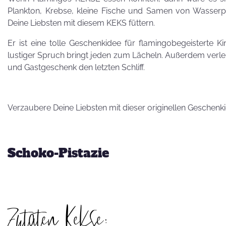
Besuch von
Plankton, Krebse, kleine Fische und Samen von Wasserp
Petra Homeier
Deine Liebsten mit diesem KEKS füttern.
Er ist eine tolle Geschenkidee für flamingobegeisterte 
lustiger Spruch bringt jeden zum Lächeln. Außerdem verlei
und Gastgeschenk den letzten Schliff.
Kuriose
Verzaubere Deine Liebsten mit dieser originellen Geschenk
KEKSRekorde
KEKS
Schoko-Pistazie
für 
Vatertag,
Zutaten Kekse:
Vatertag, für die
Leber wird's