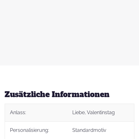
 zu
d
auß
g
Zusätzliche Informationen
Anlass:
Liebe
, Valentinstag
t
Personalisierung:
Standardmotiv