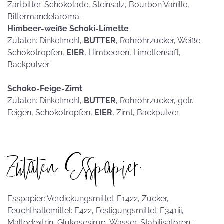
Zartbitter-Schokolade, Steinsalz, Bourbon Vanille,
Bittermandelaroma.
Himbeer-weiße Schoki-Limette
Zutaten: Dinkelmehl,
BUTTER
, Rohrohrzucker, Weiße
Schokotropfen,
EIER
, Himbeeren, Limettensaft,
Backpulver
Schoko-Feige-Zimt
Zutaten: Dinkelmehl,
BUTTER
, Rohrohrzucker, getr.
Feigen, Schokotropfen,
EIER
, Zimt, Backpulver
Zutaten Esspapier:
Esspapier: Verdickungsmittel: E1422, Zucker,
Feuchthaltemittel: E422, Festigungsmittel: E341iii,
Maltodextrin, Glukosesirup, Wasser, Stabilisatoren :