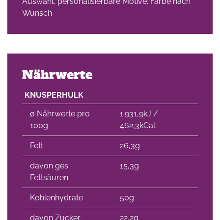
Auswahl, personalisierbare Motive: Farbe nach
Wunsch
Nährwerte
KNUSPERHULK
∅ Nährwerte pro
1.931,9kJ /
100g
462,3kCal
Fett
26,3g
davon ges.
15,3g
Fettsäuren
Kohlenhydrate
50g
davon Zucker
22,2g