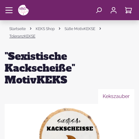
Startseite
KEKS Shop
Süße MotivKEKSE
ToleranzKEKSE
"Sexistische
Kackscheiße"
MotivKEKS
Kekszauber