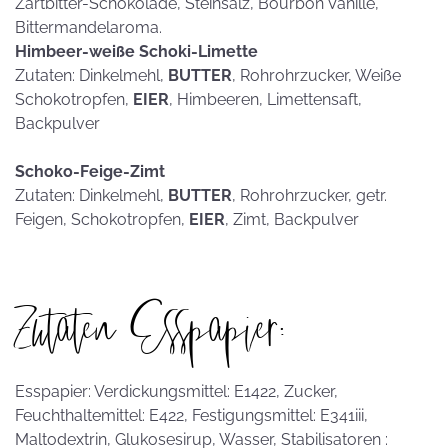
Zartbitter-Schokolade, Steinsalz, Bourbon Vanille,
Bittermandelaroma.
Himbeer-weiße Schoki-Limette
Zutaten: Dinkelmehl,
BUTTER
, Rohrohrzucker, Weiße
Schokotropfen,
EIER
, Himbeeren, Limettensaft,
Backpulver
Schoko-Feige-Zimt
Zutaten: Dinkelmehl,
BUTTER
, Rohrohrzucker, getr.
Feigen, Schokotropfen,
EIER
, Zimt, Backpulver
Zutaten Esspapier:
Esspapier: Verdickungsmittel: E1422, Zucker,
Feuchthaltemittel: E422, Festigungsmittel: E341iii,
Maltodextrin, Glukosesirup, Wasser, Stabilisatoren :