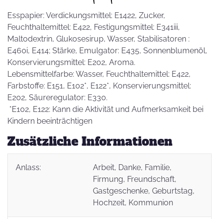
Esspapier: Verdickungsmittel: E1422, Zucker,
Feuchthaltemittel: E422, Festigungsmittel: E341iii,
Maltodextrin, Glukosesirup, Wasser, Stabilisatoren :
E460i, E414; Stärke, Emulgator: E435, Sonnenblumenöl,
Konservierungsmittel: E202, Aroma.
Lebensmittelfarbe: Wasser, Feuchthaltemittel: E422,
Farbstoffe: E151, E102*, E122*, Konservierungsmittel:
E202, Säureregulator: E330.
*E102, E122: Kann die Aktivität und Aufmerksamkeit bei
Kindern beeinträchtigen
Zusätzliche Informationen
Anlass:
Arbeit
, Danke
, Familie
,
Firmung
, Freundschaft
,
Gastgeschenke
, Geburtstag
,
Hochzeit
, Kommunion