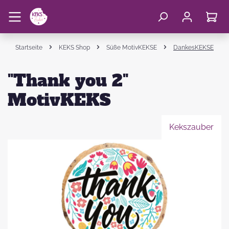
Startseite
KEKS Shop
Süße MotivKEKSE
DankesKEKSE
"Thank you 2"
MotivKEKS
Kekszauber