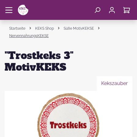
Startseite
KEKS Shop
Süße MotivKEKSE
NervennahrungsKEKSE
"Trostkeks 3"
MotivKEKS
Kekszauber