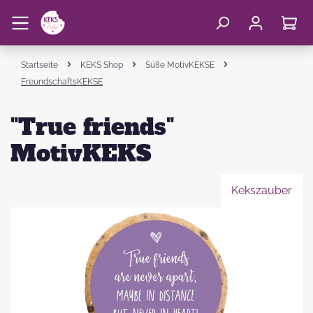
Startseite
KEKS Shop
Süße MotivKEKSE
FreundschaftsKEKSE
"True friends"
MotivKEKS
Kekszauber