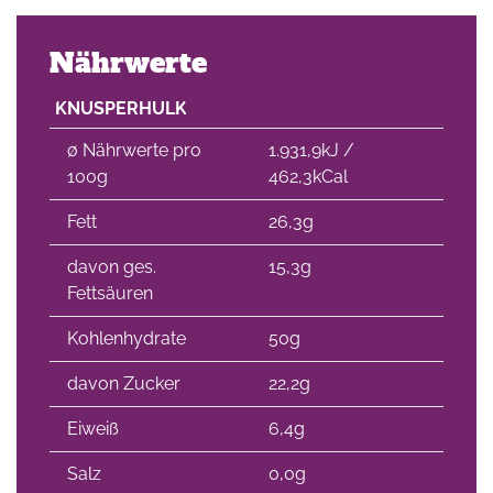
Nährwerte
KNUSPERHULK
∅ Nährwerte pro
1.931,9kJ /
100g
462,3kCal
Fett
26,3g
davon ges.
15,3g
Fettsäuren
Kohlenhydrate
50g
davon Zucker
22,2g
Eiweiß
6,4g
Salz
0,0g