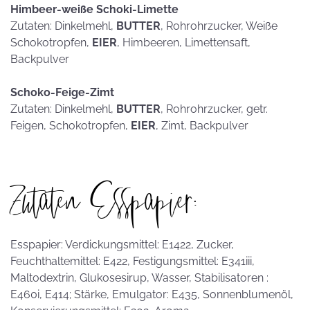
Himbeer-weiße Schoki-Limette
Zutaten: Dinkelmehl,
BUTTER
, Rohrohrzucker, Weiße
Schokotropfen,
EIER
, Himbeeren, Limettensaft,
Backpulver
Schoko-Feige-Zimt
Zutaten: Dinkelmehl,
BUTTER
, Rohrohrzucker, getr.
Feigen, Schokotropfen,
EIER
, Zimt, Backpulver
Zutaten Esspapier:
Esspapier: Verdickungsmittel: E1422, Zucker,
Feuchthaltemittel: E422, Festigungsmittel: E341iii,
Maltodextrin, Glukosesirup, Wasser, Stabilisatoren :
E460i, E414; Stärke, Emulgator: E435, Sonnenblumenöl,