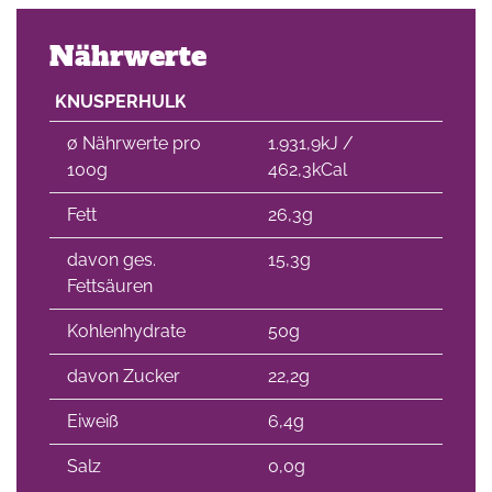
Nährwerte
KNUSPERHULK
∅ Nährwerte pro
1.931,9kJ /
100g
462,3kCal
Fett
26,3g
davon ges.
15,3g
Fettsäuren
Kohlenhydrate
50g
davon Zucker
22,2g
Eiweiß
6,4g
Salz
0,0g