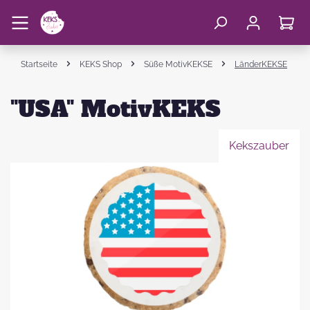
Startseite
KEKS Shop
Süße MotivKEKSE
LänderKEKSE
"USA" MotivKEKS
Kekszauber