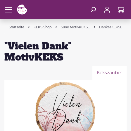
Startseite
KEKS Shop
Süße MotivKEKSE
DankesKEKSE
"Vielen Dank"
MotivKEKS
Kekszauber