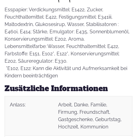
Esspapier: Verdickungsmittel: E1422, Zucker,
Feuchthaltemittel: E422, Festigungsmittel: E341iii,
Maltodextrin, Glukosesirup, Wasser, Stabilisatoren :
E460i, E414; Stärke, Emulgator: E435, Sonnenblumenöl,
Konservierungsmittel: E202, Aroma.
Lebensmittelfarbe: Wasser, Feuchthaltemittel: E422,
Farbstoffe: E151, E102*, E122*, Konservierungsmittel:
E202, Säureregulator: E330.
*E102, E122: Kann die Aktivität und Aufmerksamkeit bei
Kindern beeinträchtigen
Zusätzliche Informationen
Anlass:
Arbeit
, Danke
, Familie
,
Firmung
, Freundschaft
,
Gastgeschenke
, Geburtstag
,
Hochzeit
, Kommunion