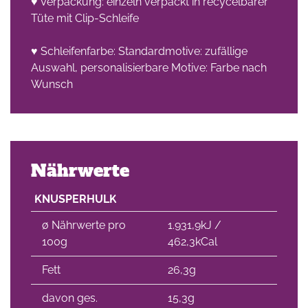
♥ Verpackung: einzeln verpackt in recycelbarer
Tüte mit Clip-Schleife
♥ Schleifenfarbe: Standardmotive: zufällige
Auswahl, personalisierbare Motive: Farbe nach
Wunsch
Nährwerte
KNUSPERHULK
∅ Nährwerte pro
1.931,9kJ /
100g
462,3kCal
Fett
26,3g
davon ges.
15,3g