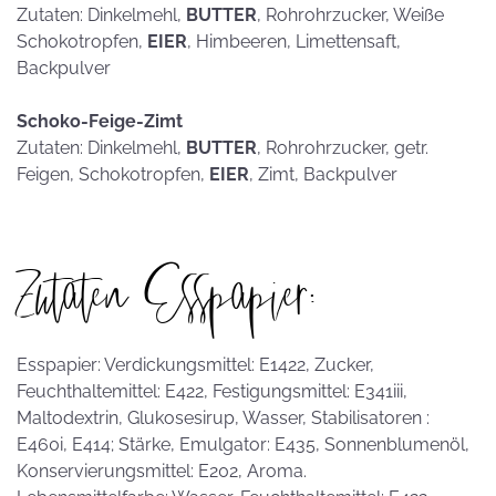
Zutaten: Dinkelmehl,
BUTTER
, Rohrohrzucker, Weiße
Schokotropfen,
EIER
, Himbeeren, Limettensaft,
Backpulver
Schoko-Feige-Zimt
Zutaten: Dinkelmehl,
BUTTER
, Rohrohrzucker, getr.
Feigen, Schokotropfen,
EIER
, Zimt, Backpulver
Zutaten Esspapier:
Esspapier: Verdickungsmittel: E1422, Zucker,
Feuchthaltemittel: E422, Festigungsmittel: E341iii,
Maltodextrin, Glukosesirup, Wasser, Stabilisatoren :
E460i, E414; Stärke, Emulgator: E435, Sonnenblumenöl,
Konservierungsmittel: E202, Aroma.