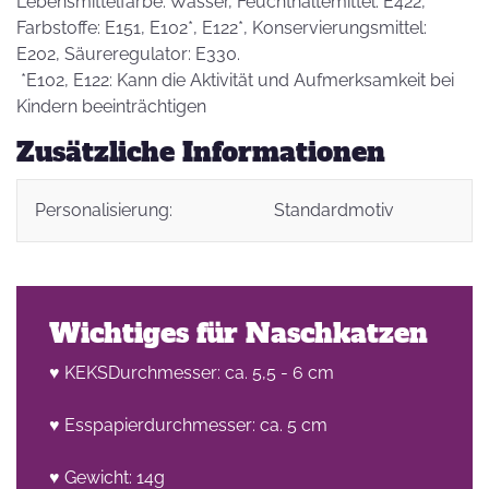
Lebensmittelfarbe: Wasser, Feuchthaltemittel: E422,
Farbstoffe: E151, E102*, E122*, Konservierungsmittel:
E202, Säureregulator: E330.
*E102, E122: Kann die Aktivität und Aufmerksamkeit bei
Kindern beeinträchtigen
Zusätzliche Informationen
Personalisierung:
Standardmotiv
Wichtiges für Naschkatzen
♥ KEKSDurchmesser: ca. 5,5 - 6 cm
♥ Esspapierdurchmesser: ca. 5 cm
♥ Gewicht: 14g