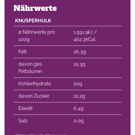
Nährwerte
KNUSPERHULK
∅ Nährwerte pro
1.931,9kJ /
100g
462,3kCal
Fett
26,3g
davon ges.
15,3g
Fettsäuren
Kohlenhydrate
50g
davon Zucker
22,2g
Eiweiß
6,4g
Salz
0,0g