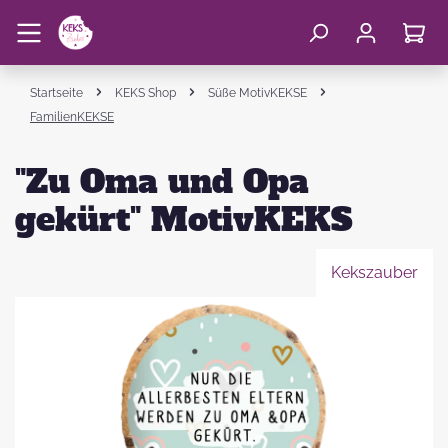
Startseite
KEKS Shop
Süße MotivKEKSE
FamilienKEKSE
"Zu Oma und Opa
gekürt" MotivKEKS
Kekszauber