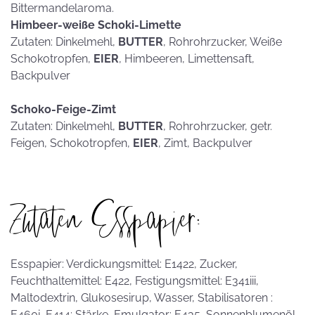
Bittermandelaroma.
Himbeer-weiße Schoki-Limette
Zutaten: Dinkelmehl,
BUTTER
, Rohrohrzucker, Weiße
Schokotropfen,
EIER
, Himbeeren, Limettensaft,
Backpulver
Schoko-Feige-Zimt
Zutaten: Dinkelmehl,
BUTTER
, Rohrohrzucker, getr.
Feigen, Schokotropfen,
EIER
, Zimt, Backpulver
Zutaten Esspapier:
Esspapier: Verdickungsmittel: E1422, Zucker,
Feuchthaltemittel: E422, Festigungsmittel: E341iii,
Maltodextrin, Glukosesirup, Wasser, Stabilisatoren :
E460i, E414; Stärke, Emulgator: E435, Sonnenblumenöl,