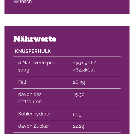
Wunsch
Nährwerte
KNUSPERHULK
∅ Nährwerte pro
1.931,9kJ /
100g
462,3kCal
Fett
26,3g
davon ges.
15,3g
Fettsäuren
Kohlenhydrate
50g
davon Zucker
22,2g