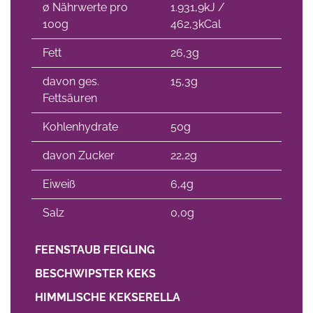
∅ Nährwerte pro
1.931,9kJ /
100g
462,3kCal
Fett
26,3g
davon ges.
15,3g
Fettsäuren
Kohlenhydrate
50g
davon Zucker
22,2g
Eiweiß
6,4g
Salz
0,0g
FEENSTAUB FEIGLING
BESCHWIPSTER KEKS
HIMMLISCHE KEKSERELLA