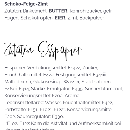
Schoko-Feige-Zimt
Zutaten: Dinkelmehl,
BUTTER
, Rohrohrzucker, getr.
Feigen, Schokotropfen,
EIER
, Zimt, Backpulver
Zutaten Esspapier:
Esspapier: Verdickungsmittel: E1422, Zucker,
Feuchthaltemittel: E422, Festigungsmittel: E341iii,
Maltodextrin, Glukosesirup, Wasser, Stabilisatoren :
E460i, E414; Stärke, Emulgator: E435, Sonnenblumenöl,
Konservierungsmittel: E202, Aroma.
Lebensmittelfarbe: Wasser, Feuchthaltemittel: E422,
Farbstoffe: E151, E102*, E122*, Konservierungsmittel:
E202, Säureregulator: E330.
*E102, E122: Kann die Aktivität und Aufmerksamkeit bei