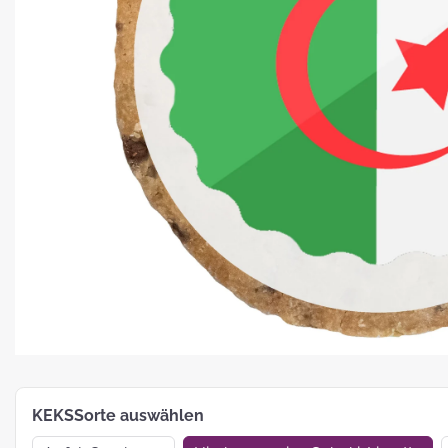
Platz für Plätzchen: 5 Fakten zu
Weihnachtsgebäck
How To:
MotivKEKS-
Designer
The 
Such
Verp
KEKSSorte auswählen