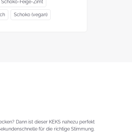
Geschenkideen
Geschenke
Schoko-Feige-Zimt
zur Einschulung
Mutter- un
ich
Schoko (vegan)
Vatertag
Ein Tag auf 4
KEKS-
Pfoten
Blumenstr
zum
Valentinsta
Woher kommt
der Brauch
Plätzchen zu
backen?
Das liebste Plätzchenrezep
der KEKSFee
tecken? Dann ist dieser KEKS nahezu perfekt
Sekundenschnelle für die richtige Stimmung.