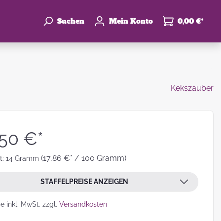
Suchen
Mein Konto
0,00 €*
Kekszauber
enke
hzeit
,50 €*
(17,86 €* / 100 Gramm)
t:
14 Gramm
STAFFELPREISE ANZEIGEN
leben
se inkl. MwSt. zzgl.
Versandkosten