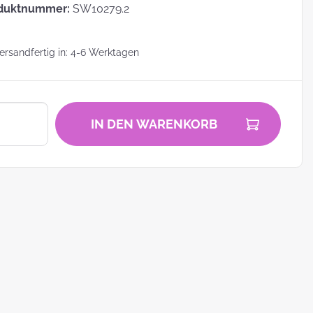
duktnummer:
SW10279.2
rsandfertig in: 4-6 Werktagen
zu
IN DEN WARENKORB
zum
ei