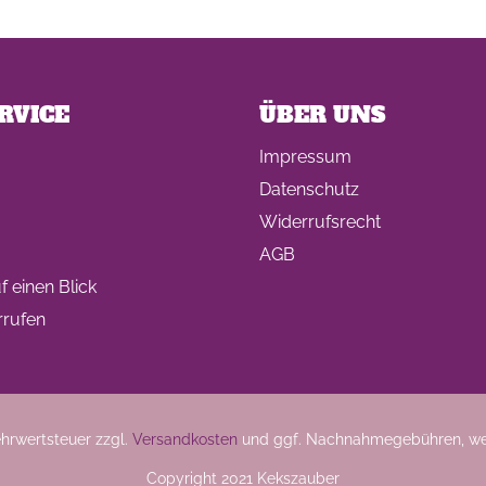
RVICE
ÜBER UNS
Impressum
Datenschutz
Widerrufsrecht
AGB
 einen Blick
rrufen
Mehrwertsteuer zzgl.
Versandkosten
und ggf. Nachnahmegebühren, we
Copyright 2021 Kekszauber