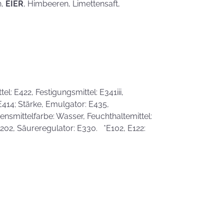
eben schön
n,
EIER
, Himbeeren, Limettensaft,
saufen
Mehr als nur ein
Gaumenschmaus - Österli
Dekoideen mit Keksen
l: E422, Festigungsmittel: E341iii,
 E414; Stärke, Emulgator: E435,
smittelfarbe: Wasser, Feuchthaltemittel:
 E202, Säureregulator: E330. *E102, E122: