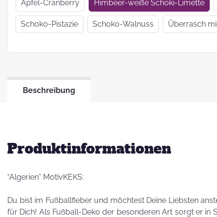
Wir haben uns
Apfel-Cranberry
Himbeer-weiße Schoki-Limette
verkrümelt...
Schoko-Pistazie
Schoko-Walnuss
Überrasch m
Ein Jahr Zwei-
Frau-Betrieb
Beschreibung
Jahresrückblick
2021
Produktinformationen
“Algerien” MotivKEKS:
Du bist im Fußballfieber und möchtest Deine Liebsten ans
für Dich! Als Fußball-Deko der besonderen Art sorgt er in 