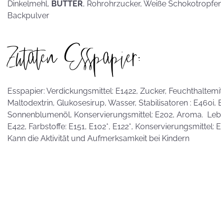
hammerhart
Dinkelmehl,
BUTTER
, Rohrohrzucker, Weiße Schokotropfe
Backpulver
Zutaten Esspapier:
KEKSE als
Postkarten?
Esspapier: Verdickungsmittel: E1422, Zucker, Feuchthaltemitte
Maltodextrin, Glukosesirup, Wasser, Stabilisatoren : E460i,
Sonnenblumenöl, Konservierungsmittel: E202, Aroma. Leben
E422, Farbstoffe: E151, E102*, E122*, Konservierungsmittel:
Kann die Aktivität und Aufmerksamkeit bei Kindern