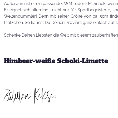
Besuch von
Außerdem ist er ein passender WM- oder EM-Snack, wenn 
Petra Homeier
Er eignet sich allerdings nicht nur für Sportbegeisterte, 
Weltenbummler! Denn mit seiner Größe von ca. 5cm finde
Plätzchen. So kannst Du Deinen Proviant ganz einfach auf 
Schenke Deinen Liebsten die Welt mit diesem zauberhafte
Kuriose
KEKSRekorde
Himbeer-weiße Schoki-Limette
KEKS
für 
Zutaten Kekse:
Vatertag,
Vatertag, für die
Leber wird's