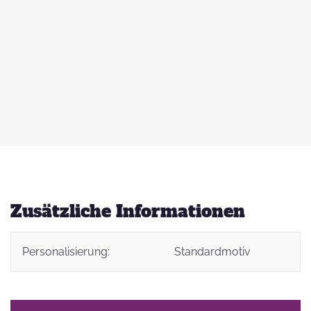
 zu
d
auß
g
Zusätzliche Informationen
Personalisierung:
Standardmotiv
t