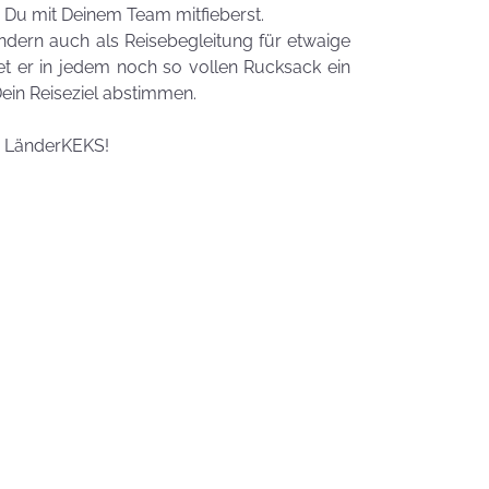
Zauberhafte
Du mit Deinem Team mitfieberst.
LogoKEKSE für
sondern auch als Reisebegleitung für etwaige
Dein
t er in jedem noch so vollen Rucksack ein
Unternehmen
Dein Reiseziel abstimmen.
KEKSIdeen für den
Kindergeburtstag
n LänderKEKS!
Sommerlic
Dessertidee
inspiriert v
unserer
Himmlisch
Tastrophe? - Notfalltipps
KEKSerella
KEKSE
Manchmal
muss man sich
den Muttertag