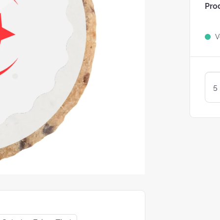
Pro
Sind Plätzchen
KEKSE?
Ve
Kunterbunte LogoKEKSE:
Leckere Werbegeschenke 
Weihnachten
KEKSTeig 
Löffeln: Zw
Varianten
struggle is real: Unsere
e nach nachhaltigen
ackungsoptionen