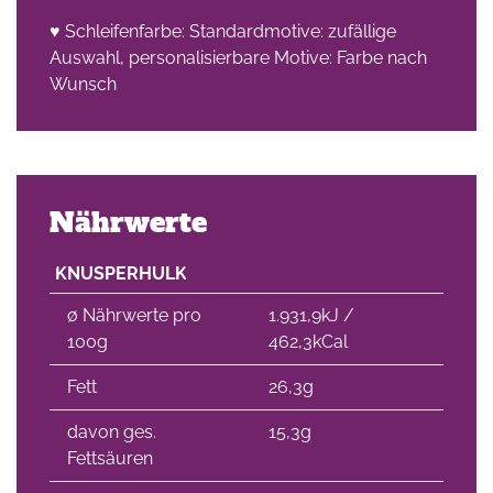
♥ Schleifenfarbe: Standardmotive: zufällige
che
Auswahl, personalisierbare Motive: Farbe nach
Wunsch
Nährwerte
KNUSPERHULK
∅ Nährwerte pro
1.931,9kJ /
100g
462,3kCal
Fett
26,3g
davon ges.
15,3g
Fettsäuren