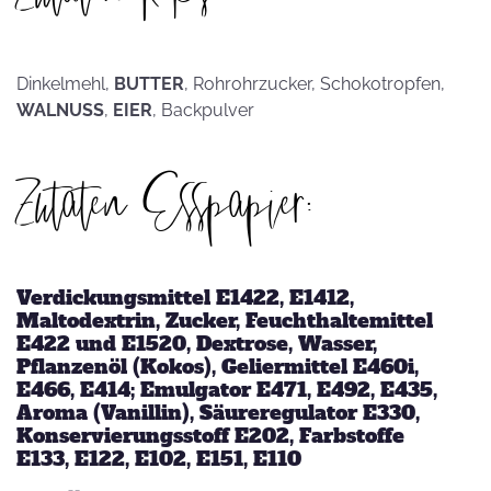
Dinkelmehl,
BUTTER
, Rohrohrzucker, Schokotropfen,
WALNUSS
,
EIER
, Backpulver
Zutaten Esspapier:
Verdickungsmittel E1422, E1412,
Maltodextrin, Zucker, Feuchthaltemittel
E422 und E1520, Dextrose, Wasser,
Pflanzenöl (Kokos), Geliermittel E460i,
E466, E414; Emulgator E471, E492, E435,
Aroma (Vanillin), Säureregulator E330,
Konservierungsstoff E202, Farbstoffe
E133, E122, E102, E151, E110