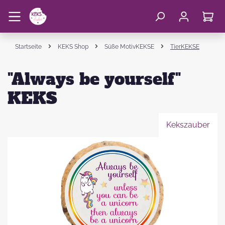
Startseite
KEKS Shop
Süße MotivKEKSE
TierKEKSE
"Always be yourself"
KEKS
Kekszauber