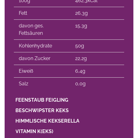
100g
462,3kCal
Fett
26,3g
davon ges.
15,3g
Fettsäuren
Kohlenhydrate
50g
davon Zucker
22,2g
Eiweiß
6,4g
Salz
0,0g
FEENSTAUB FEIGLING
BESCHWIPSTER KEKS
HIMMLISCHE KEKSERELLA
VITAMIN K(EKS)