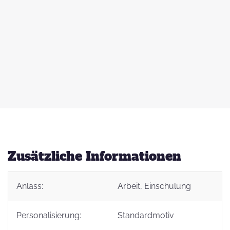
 zu
d
auß
g
Zusätzliche Informationen
Anlass:
Arbeit
, Einschulung
t
Personalisierung:
Standardmotiv