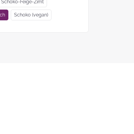
Geschenkideen
Geschenke
Schoko-Feige-Zimt
zur Einschulung
Mutter- un
ich
Schoko (vegan)
Vatertag
Ein Tag auf 4
KEKS-
Pfoten
Blumenstr
zum
Valentinsta
Woher kommt
der Brauch
Plätzchen zu
backen?
Das liebste Plätzchenrezep
der KEKSFee