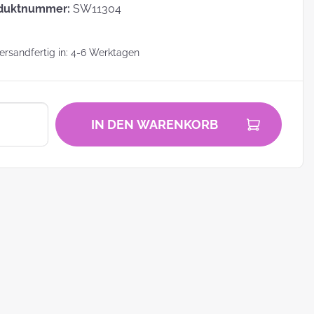
duktnummer:
SW11304
rsandfertig in: 4-6 Werktagen
zu
IN DEN WARENKORB
zum
ei