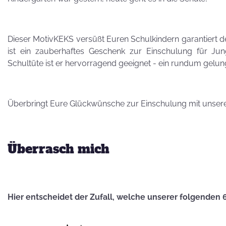
Besuch von
Petra Homeier
Dieser MotivKEKS versüßt Euren Schulkindern garantiert den
ist ein zauberhaftes Geschenk zur Einschulung für J
Schultüte ist er hervorragend geeignet - ein rundum gel
Kuriose
Überbringt Eure Glückwünsche zur Einschulung mit unse
KEKSRekorde
Überrasch mich
KEKS
für 
Vatertag,
Hier entscheidet der Zufall, welche unserer folgenden 
Vatertag, für die
Leber wird's