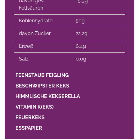
davon ges.
15,3g
Fettsäuren
Kohlenhydrate
50g
davon Zucker
22,2g
Eiweiß
6,4g
Salz
0,0g
FEENSTAUB FEIGLING
BESCHWIPSTER KEKS
HIMMLISCHE KEKSERELLA
VITAMIN K(EKS)
FEUERKEKS
ESSPAPIER