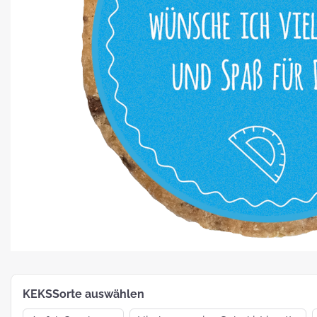
Platz für Plätzchen: 5 Fakten zu
Weihnachtsgebäck
How To:
MotivKEKS-
Designer
The 
Such
Verp
KEKSSorte auswählen