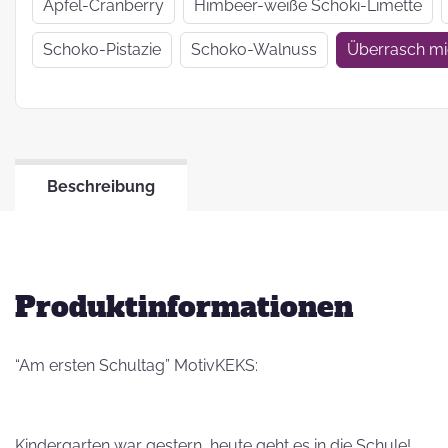
Wir haben uns
Apfel-Cranberry
Himbeer-weiße Schoki-Limette
verkrümelt...
Schoko-Pistazie
Schoko-Walnuss
Überrasch m
Ein Jahr Zwei-
Frau-Betrieb
Beschreibung
Jahresrückblick
2021
Produktinformationen
“Am ersten Schultag” MotivKEKS:
Kindergarten war gestern, heute geht es in die Schule!