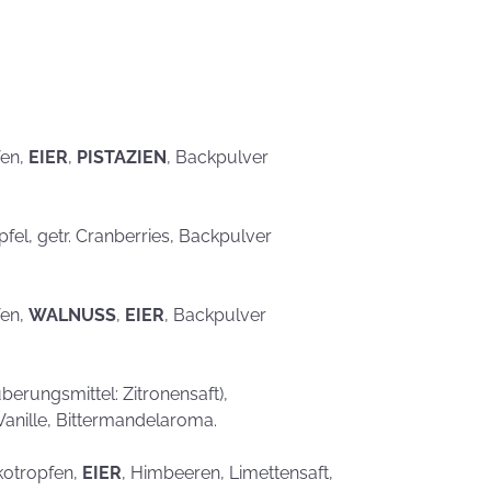
eben schön
saufen
Mehr als nur ein
Gaumenschmaus - Österli
Dekoideen mit Keksen
fen,
EIER
,
PISTAZIEN
, Backpulver
Äpfel, getr. Cranberries, Backpulver
fen,
WALNUSS
,
EIER
, Backpulver
erungsmittel: Zitronensaft),
Vanille, Bittermandelaroma.
kotropfen,
EIER
, Himbeeren, Limettensaft,