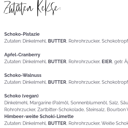
Zutaten Kekse:
hammerhart
Schoko-Pistazie
KEKSE als
Zutaten: Dinkelmehl,
BUTTER
, Rohrohrzucker, Schokotrop
Postkarten?
Apfel-Cranberry
Zutaten: Dinkelmehl,
BUTTER
, Rohrohrzucker,
EIER
, getr. 
Schoko-Walnuss
Zutaten: Dinkelmehl,
BUTTER
, Rohrohrzucker, Schokotrop
Schoko (vegan)
Dinkelmehl, Margarine (Palmöl, Sonnenblumenöl, Salz, Säub
Rohrohrzucker, Zartbitter-Schokolade, Steinsalz, Bourbon 
Himbeer-weiße Schoki-Limette
Zutaten: Dinkelmehl,
BUTTER
, Rohrohrzucker, Weiße Scho