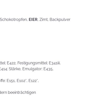
, Schokotropfen,
EIER
, Zimt, Backpulver
l: E422, Festigungsmittel: E341iii,
 E414; Stärke, Emulgator: E435,
fe: E151, E102*, E122*,
dern beeinträchtigen