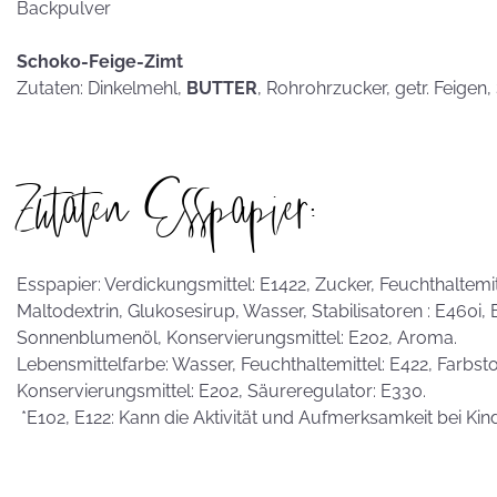
Backpulver
Schoko-Feige-Zimt
Zutaten: Dinkelmehl,
BUTTER
, Rohrohrzucker, getr. Feigen
Zutaten Esspapier:
Esspapier: Verdickungsmittel: E1422, Zucker, Feuchthaltemitte
Maltodextrin, Glukosesirup, Wasser, Stabilisatoren : E460i,
Sonnenblumenöl, Konservierungsmittel: E202, Aroma.
Lebensmittelfarbe: Wasser, Feuchthaltemittel: E422, Farbstof
Konservierungsmittel: E202, Säureregulator: E330.
*E102, E122: Kann die Aktivität und Aufmerksamkeit bei Kin