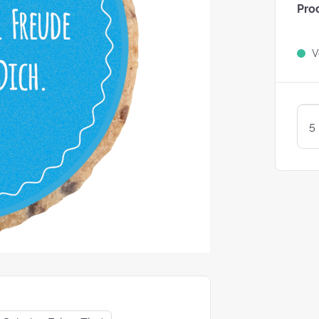
Pro
Sind Plätzchen
KEKSE?
Ve
Kunterbunte LogoKEKSE:
Leckere Werbegeschenke 
Weihnachten
KEKSTeig 
Löffeln: Zw
Varianten
struggle is real: Unsere
e nach nachhaltigen
ackungsoptionen