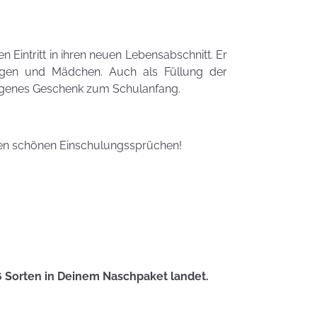
Zauberhafte
LogoKEKSE für
Dein
Unternehmen
 Eintritt in ihren neuen Lebensabschnitt. Er
ungen und Mädchen. Auch als Füllung der
KEKSIdeen für den
ungenes Geschenk zum Schulanfang.
Kindergeburtstag
Sommerlic
ren schönen Einschulungssprüchen!
Dessertidee
inspiriert v
unserer
Himmlisch
Tastrophe? - Notfalltipps
KEKSerella
KEKSE
Manchmal
6 Sorten in Deinem Naschpaket landet.
muss man sich
den Muttertag