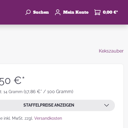
Suchen
Mein Konto
0,00 €*
Kekszauber
enke
hzeit
,50 €*
(17,86 €* / 100 Gramm)
t:
14 Gramm
STAFFELPREISE ANZEIGEN
leben
se inkl. MwSt. zzgl.
Versandkosten