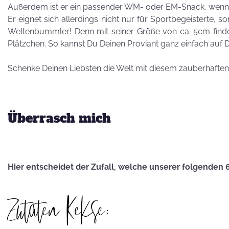
Besuch von
Außerdem ist er ein passender WM- oder EM-Snack, wenn 
Petra Homeier
Er eignet sich allerdings nicht nur für Sportbegeisterte, 
Weltenbummler! Denn mit seiner Größe von ca. 5cm finde
Plätzchen. So kannst Du Deinen Proviant ganz einfach auf 
Schenke Deinen Liebsten die Welt mit diesem zauberhafte
Kuriose
KEKSRekorde
Überrasch mich
KEKS
für 
Hier entscheidet der Zufall, welche unserer folgenden 
Zutaten Kekse:
Vatertag,
Vatertag, für die
Leber wird's