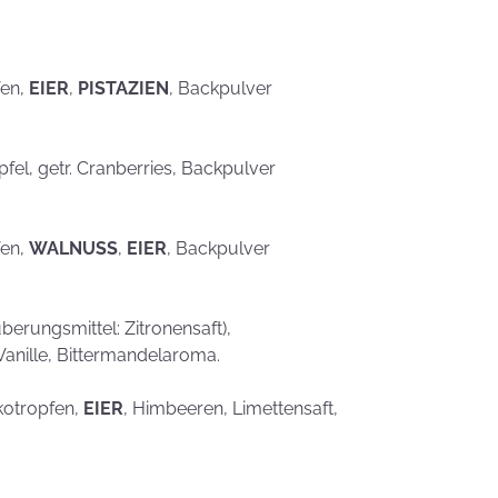
eben schön
saufen
Mehr als nur ein
Gaumenschmaus - Österli
Dekoideen mit Keksen
fen,
EIER
,
PISTAZIEN
, Backpulver
Äpfel, getr. Cranberries, Backpulver
fen,
WALNUSS
,
EIER
, Backpulver
erungsmittel: Zitronensaft),
Vanille, Bittermandelaroma.
kotropfen,
EIER
, Himbeeren, Limettensaft,