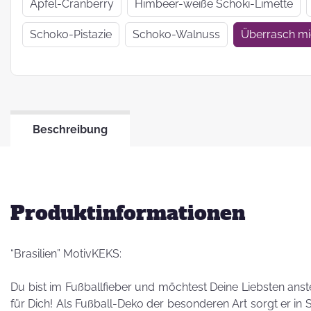
Wir haben uns
Apfel-Cranberry
Himbeer-weiße Schoki-Limette
verkrümelt...
Schoko-Pistazie
Schoko-Walnuss
Überrasch m
Ein Jahr Zwei-
Frau-Betrieb
Beschreibung
Jahresrückblick
2021
Produktinformationen
“Brasilien” MotivKEKS:
Du bist im Fußballfieber und möchtest Deine Liebsten ans
für Dich! Als Fußball-Deko der besonderen Art sorgt er in 