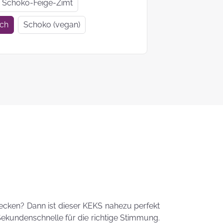
Geschenkideen
Geschenke
Schoko-Feige-Zimt
zur Einschulung
Mutter- un
ich
Schoko (vegan)
Vatertag
Ein Tag auf 4
KEKS-
Pfoten
Blumenstr
zum
Valentinsta
Woher kommt
der Brauch
Plätzchen zu
backen?
Das liebste Plätzchenrezep
der KEKSFee
tecken? Dann ist dieser KEKS nahezu perfekt
Sekundenschnelle für die richtige Stimmung.