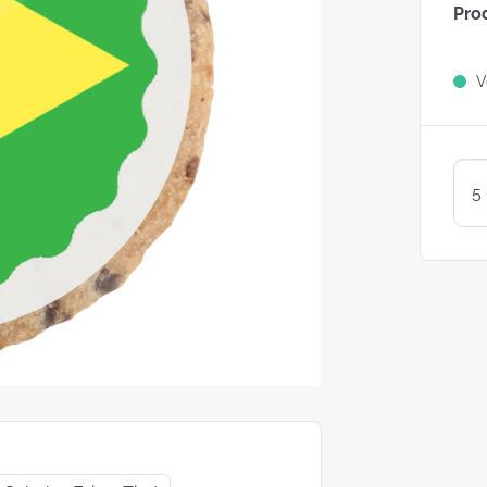
Pro
Sind Plätzchen
KEKSE?
Ve
Kunterbunte LogoKEKSE:
Leckere Werbegeschenke 
Weihnachten
KEKSTeig 
Löffeln: Zw
Varianten
struggle is real: Unsere
e nach nachhaltigen
ackungsoptionen