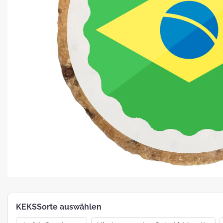
Platz für Plätzchen: 5 Fakten zu
Weihnachtsgebäck
How To:
MotivKEKS-
Designer
The 
Such
Verp
KEKSSorte auswählen