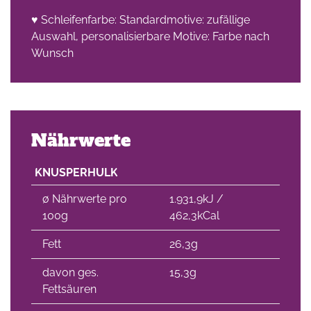
♥ Schleifenfarbe: Standardmotive: zufällige
che
Auswahl, personalisierbare Motive: Farbe nach
Wunsch
Nährwerte
KNUSPERHULK
∅ Nährwerte pro
1.931,9kJ /
100g
462,3kCal
Fett
26,3g
davon ges.
15,3g
Fettsäuren