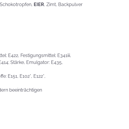
, Schokotropfen,
EIER
, Zimt, Backpulver
l: E422, Festigungsmittel: E341iii,
 E414; Stärke, Emulgator: E435,
fe: E151, E102*, E122*,
dern beeinträchtigen