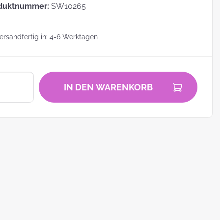
duktnummer:
SW10265
rsandfertig in: 4-6 Werktagen
zu
IN DEN WARENKORB
zum
ei