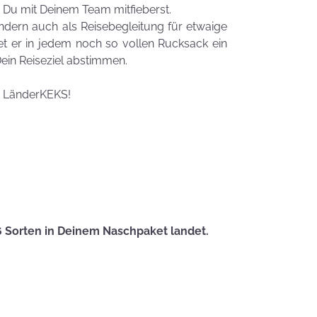
Zauberhafte
Du mit Deinem Team mitfieberst.
LogoKEKSE für
sondern auch als Reisebegleitung für etwaige
Dein
t er in jedem noch so vollen Rucksack ein
Unternehmen
Dein Reiseziel abstimmen.
KEKSIdeen für den
Kindergeburtstag
n LänderKEKS!
Sommerlic
Dessertidee
inspiriert v
unserer
Himmlisch
Tastrophe? - Notfalltipps
KEKSerella
KEKSE
6 Sorten in Deinem Naschpaket landet.
Manchmal
muss man sich
den Muttertag