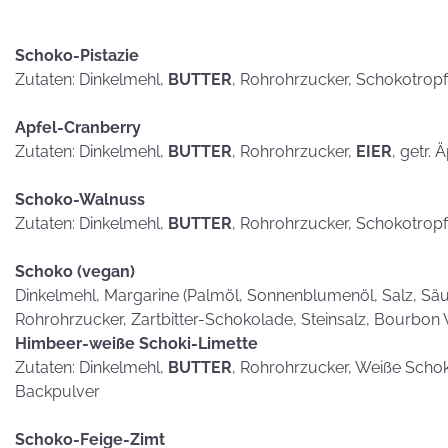
hammerhart
Schoko-Pistazie
Zutaten: Dinkelmehl,
BUTTER
, Rohrohrzucker, Schokotrop
Apfel-Cranberry
KEKSE als
Zutaten: Dinkelmehl,
BUTTER
, Rohrohrzucker,
EIER
, getr. 
Postkarten?
Schoko-Walnuss
Zutaten: Dinkelmehl,
BUTTER
, Rohrohrzucker, Schokotrop
Schoko (vegan)
Dinkelmehl, Margarine (Palmöl, Sonnenblumenöl, Salz, Säub
Rohrohrzucker, Zartbitter-Schokolade, Steinsalz, Bourbon 
Himbeer-weiße Schoki-Limette
Zutaten: Dinkelmehl,
BUTTER
, Rohrohrzucker, Weiße Scho
Backpulver
Schoko-Feige-Zimt