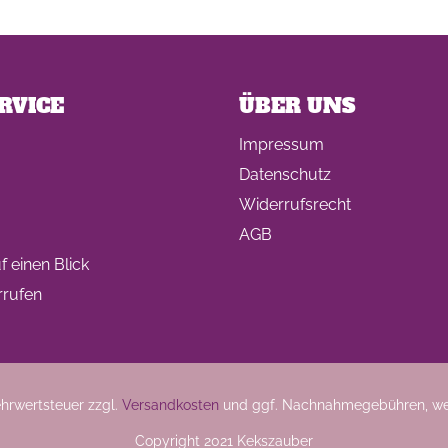
RVICE
ÜBER UNS
Impressum
Datenschutz
Widerrufsrecht
AGB
 einen Blick
rrufen
Mehrwertsteuer zzgl.
Versandkosten
und ggf. Nachnahmegebühren, we
Copyright 2021 Kekszauber