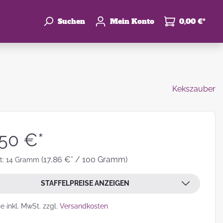
Suchen
Mein Konto
0,00 €*
Kekszauber
enke
hzeit
,50 €*
(17,86 €* / 100 Gramm)
t:
14 Gramm
STAFFELPREISE ANZEIGEN
leben
se inkl. MwSt. zzgl.
Versandkosten