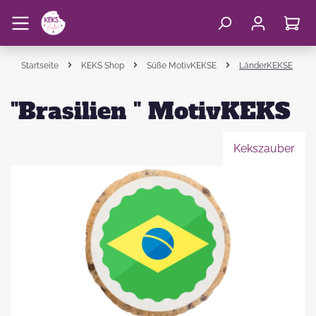
Startseite
KEKS Shop
Süße MotivKEKSE
LänderKEKSE
"Brasilien " MotivKEKS
Kekszauber