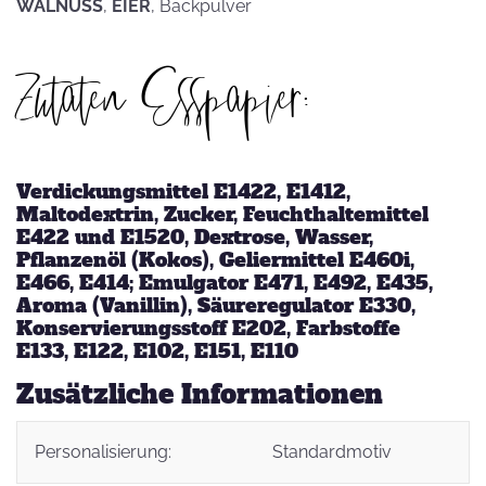
WALNUSS
,
EIER
, Backpulver
Zutaten Esspapier:
Verdickungsmittel E1422, E1412,
Maltodextrin, Zucker, Feuchthaltemittel
E422 und E1520, Dextrose, Wasser,
Pflanzenöl (Kokos), Geliermittel E460i,
E466, E414; Emulgator E471, E492, E435,
Aroma (Vanillin), Säureregulator E330,
Konservierungsstoff E202, Farbstoffe
E133, E122, E102, E151, E110
Zusätzliche Informationen
Personalisierung:
Standardmotiv