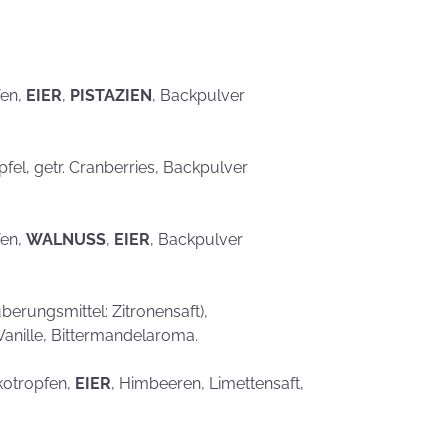
eben schön
saufen
Mehr als nur ein
Gaumenschmaus - Österli
Dekoideen mit Keksen
fen,
EIER
,
PISTAZIEN
, Backpulver
Äpfel, getr. Cranberries, Backpulver
fen,
WALNUSS
,
EIER
, Backpulver
erungsmittel: Zitronensaft),
Vanille, Bittermandelaroma.
kotropfen,
EIER
, Himbeeren, Limettensaft,