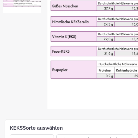
Platz für Plätzchen: 5 Fakten zu
Weihnachtsgebäck
How To:
MotivKEKS-
Designer
The 
Such
Verp
KEKSSorte auswählen