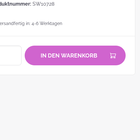
duktnummer:
SW10728
rsandfertig in: 4-6 Werktagen
zu
IN DEN WARENKORB
zum
ei