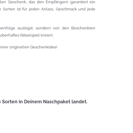
Zauberhafte
len Geschenk, das den Empfängern garantiert ein
LogoKEKSE für
n Sorten ist für jeden Anlass, Geschmack und jede
Dein
Unternehmen
henfolge auslegst, sondern von den Beschenkten
KEKSIdeen für den
erhaftes Rätselspiel kreiert.
Kindergeburtstag
einer originellen Geschenkidee!
Sommerlic
Dessertidee
inspiriert v
unserer
Himmlisch
Tastrophe? - Notfalltipps
KEKSerella
KEKSE
6 Sorten in Deinem Naschpaket landet.
Manchmal
muss man sich
den Muttertag