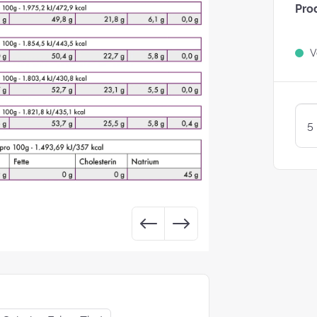
Pro
Sind Plätzchen
KEKSE?
Ve
Kunterbunte LogoKEKSE:
Leckere Werbegeschenke 
Weihnachten
KEKSTeig 
Löffeln: Zw
Varianten
struggle is real: Unsere
e nach nachhaltigen
ackungsoptionen