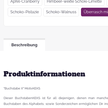
Wir haben uns
Apfel-Cranberry
Himbeer-weiße Schoki-Limette
verkrümelt...
Schoko-Pistazie
Schoko-Walnuss
Überrasch m
Ein Jahr Zwei-
Frau-Betrieb
Beschreibung
Jahresrückblick
2021
Produktinformationen
"Buchstabe X" MotivKEKS
Dieser BuchstabenKEKS ist für all diejenigen, denen man manche
Buchstaben des Alphabets, sowie Sonderzeichen ermöglichen Dir indi