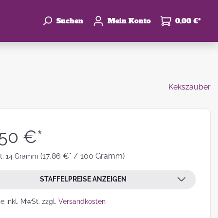
Suchen
Mein Konto
0,00 €*
Kekszauber
enke
hzeit
,50 €*
(17,86 €* / 100 Gramm)
t:
14 Gramm
STAFFELPREISE ANZEIGEN
leben
se inkl. MwSt. zzgl.
Versandkosten