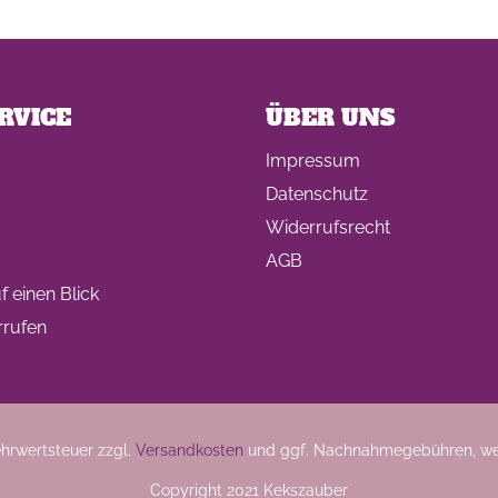
RVICE
ÜBER UNS
Impressum
Datenschutz
Widerrufsrecht
AGB
 einen Blick
rrufen
Mehrwertsteuer zzgl.
Versandkosten
und ggf. Nachnahmegebühren, we
Copyright 2021 Kekszauber