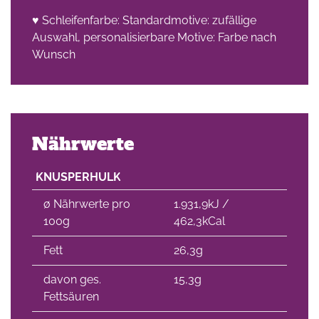
♥ Schleifenfarbe: Standardmotive: zufällige
che
Auswahl, personalisierbare Motive: Farbe nach
Wunsch
Nährwerte
KNUSPERHULK
∅ Nährwerte pro
1.931,9kJ /
100g
462,3kCal
Fett
26,3g
davon ges.
15,3g
Fettsäuren