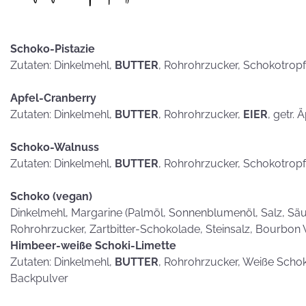
hammerhart
Schoko-Pistazie
Zutaten: Dinkelmehl,
BUTTER
, Rohrohrzucker, Schokotrop
KEKSE als
Apfel-Cranberry
Postkarten?
Zutaten: Dinkelmehl,
BUTTER
, Rohrohrzucker,
EIER
, getr. 
Schoko-Walnuss
Zutaten: Dinkelmehl,
BUTTER
, Rohrohrzucker, Schokotrop
Schoko (vegan)
Dinkelmehl, Margarine (Palmöl, Sonnenblumenöl, Salz, Säub
Rohrohrzucker, Zartbitter-Schokolade, Steinsalz, Bourbon 
Himbeer-weiße Schoki-Limette
Zutaten: Dinkelmehl,
BUTTER
, Rohrohrzucker, Weiße Scho
Backpulver