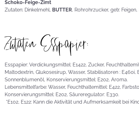
Schoko-Feige-Zimt
Zutaten: Dinkelmehl,
BUTTER
, Rohrohrzucker, getr. Feigen
Zutaten Esspapier:
Esspapier: Verdickungsmittel: E1422, Zucker, Feuchthaltemitte
Maltodextrin, Glukosesirup, Wasser, Stabilisatoren : E460i,
Sonnenblumenöl, Konservierungsmittel: E202, Aroma.
Lebensmittelfarbe: Wasser, Feuchthaltemittel: E422, Farbstof
Konservierungsmittel: E202, Säureregulator: E330.
*E102, E122: Kann die Aktivität und Aufmerksamkeit bei Kin