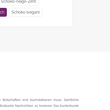
Geschenkideen
Geschenke
Schoko-Feige-Zimt
zur Einschulung
Mutter- un
ich
Schoko (vegan)
Vatertag
Ein Tag auf 4
KEKS-
Pfoten
Blumenstr
zum
Valentinsta
Woher kommt
der Brauch
Plätzchen zu
backen?
Das liebste Plätzchenrezep
der KEKSFee
 Botschaften erst buchstabieren muss. Sämtliche
viduelle Nachrichten zu kreieren. Das kunterbunte