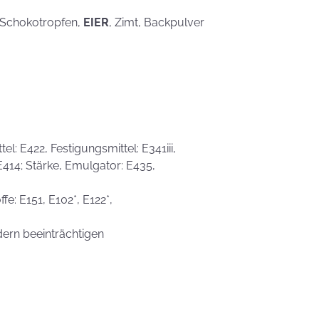
, Schokotropfen,
EIER
, Zimt, Backpulver
l: E422, Festigungsmittel: E341iii,
 E414; Stärke, Emulgator: E435,
fe: E151, E102*, E122*,
dern beeinträchtigen