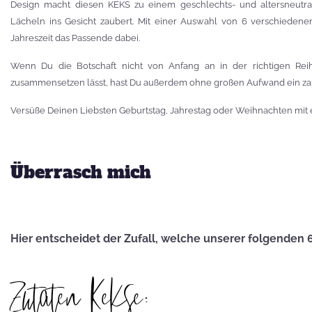
Besuch von
Design macht diesen KEKS zu einem geschlechts- und altersneutra
Petra Homeier
Lächeln ins Gesicht zaubert. Mit einer Auswahl von 6 verschiedene
Jahreszeit das Passende dabei.
Wenn Du die Botschaft nicht von Anfang an in der richtigen Rei
zusammensetzen lässt, hast Du außerdem ohne großen Aufwand ein zaub
Versüße Deinen Liebsten Geburtstag, Jahrestag oder Weihnachten mit 
Kuriose
KEKSRekorde
Überrasch mich
KEKS
für 
Hier entscheidet der Zufall, welche unserer folgenden 
Vatertag,
Zutaten Kekse:
Vatertag, für die
Leber wird's