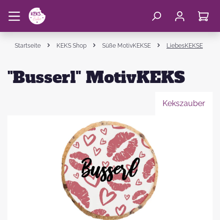
Startseite
KEKS Shop
Süße MotivKEKSE
LiebesKEKSE
"Busserl" MotivKEKS
Kekszauber