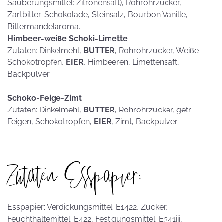
Säuberungsmittel: Zitronensaft), Rohrohrzucker,
Zartbitter-Schokolade, Steinsalz, Bourbon Vanille,
Bittermandelaroma.
Himbeer-weiße Schoki-Limette
Zutaten: Dinkelmehl,
BUTTER
, Rohrohrzucker, Weiße
Schokotropfen,
EIER
, Himbeeren, Limettensaft,
Backpulver
Schoko-Feige-Zimt
Zutaten: Dinkelmehl,
BUTTER
, Rohrohrzucker, getr.
Feigen, Schokotropfen,
EIER
, Zimt, Backpulver
Zutaten Esspapier:
Esspapier: Verdickungsmittel: E1422, Zucker,
Feuchthaltemittel: E422, Festigungsmittel: E341iii,