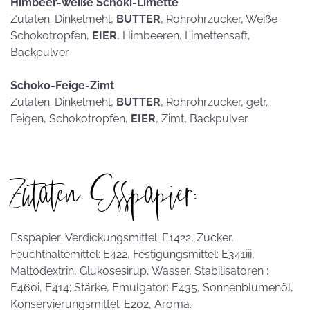
Himbeer-weiße Schoki-Limette
Zutaten: Dinkelmehl,
BUTTER
, Rohrohrzucker, Weiße
Schokotropfen,
EIER
, Himbeeren, Limettensaft,
Backpulver
Schoko-Feige-Zimt
Zutaten: Dinkelmehl,
BUTTER
, Rohrohrzucker, getr.
Feigen, Schokotropfen,
EIER
, Zimt, Backpulver
Zutaten Esspapier:
Esspapier: Verdickungsmittel: E1422, Zucker,
Feuchthaltemittel: E422, Festigungsmittel: E341iii,
Maltodextrin, Glukosesirup, Wasser, Stabilisatoren :
E460i, E414; Stärke, Emulgator: E435, Sonnenblumenöl,
Konservierungsmittel: E202, Aroma.