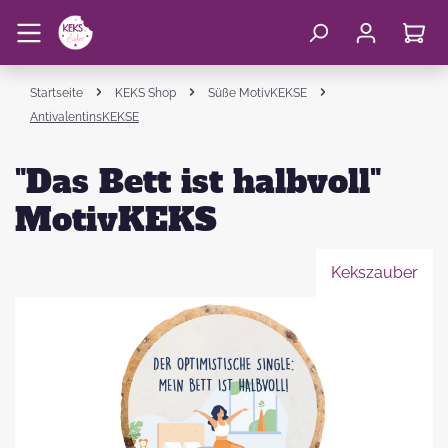
Startseite
KEKS Shop
Süße MotivKEKSE
AntivalentinsKEKSE
"Das Bett ist halbvoll"
MotivKEKS
Kekszauber