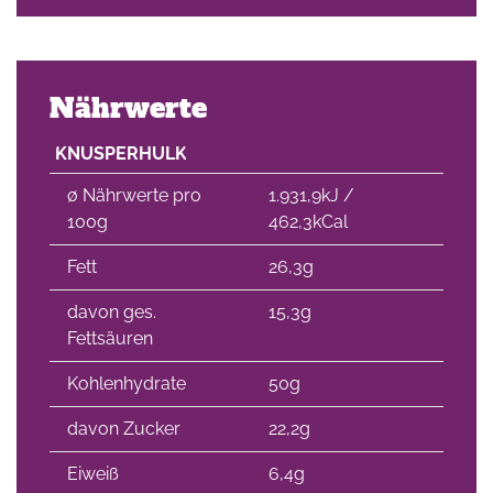
Nährwerte
KNUSPERHULK
∅ Nährwerte pro
1.931,9kJ /
100g
462,3kCal
Fett
26,3g
davon ges.
15,3g
Fettsäuren
Kohlenhydrate
50g
davon Zucker
22,2g
Eiweiß
6,4g