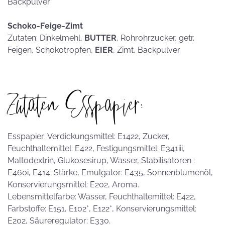
Backpulver
Schoko-Feige-Zimt
Zutaten: Dinkelmehl,
BUTTER
, Rohrohrzucker, getr.
Feigen, Schokotropfen,
EIER
, Zimt, Backpulver
Zutaten Esspapier:
Esspapier: Verdickungsmittel: E1422, Zucker,
Feuchthaltemittel: E422, Festigungsmittel: E341iii,
Maltodextrin, Glukosesirup, Wasser, Stabilisatoren :
E460i, E414; Stärke, Emulgator: E435, Sonnenblumenöl,
Konservierungsmittel: E202, Aroma.
Lebensmittelfarbe: Wasser, Feuchthaltemittel: E422,
Farbstoffe: E151, E102*, E122*, Konservierungsmittel:
E202, Säureregulator: E330.