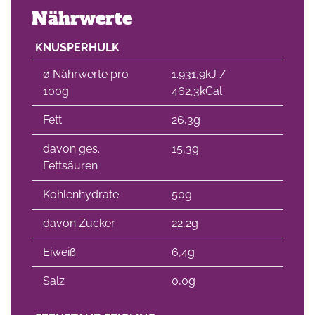
Nährwerte
KNUSPERHULK
∅ Nährwerte pro
1.931,9kJ /
100g
462,3kCal
Fett
26,3g
davon ges.
15,3g
Fettsäuren
Kohlenhydrate
50g
davon Zucker
22,2g
Eiweiß
6,4g
Salz
0,0g