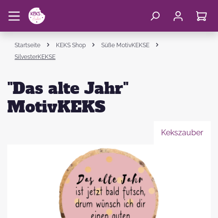
Startseite
KEKS Shop
Süße MotivKEKSE
SilvesterKEKSE
"Das alte Jahr"
MotivKEKS
Kekszauber