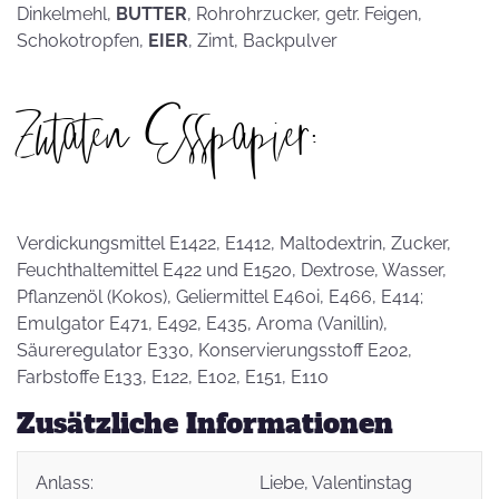
Dinkelmehl,
BUTTER
, Rohrohrzucker, getr. Feigen,
Schokotropfen,
EIER
, Zimt, Backpulver
Zutaten Esspapier:
Verdickungsmittel E1422, E1412, Maltodextrin, Zucker,
Feuchthaltemittel E422 und E1520, Dextrose, Wasser,
Pflanzenöl (Kokos), Geliermittel E460i, E466, E414;
Emulgator E471, E492, E435, Aroma (Vanillin),
Säureregulator E330, Konservierungsstoff E202,
Farbstoffe E133, E122, E102, E151, E110
Zusätzliche Informationen
Anlass:
Liebe
, Valentinstag