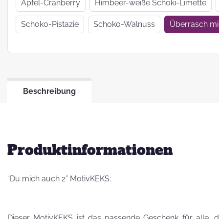
Wir haben uns
Apfel-Cranberry
Himbeer-weiße Schoki-Limette
verkrümelt...
Schoko-Pistazie
Schoko-Walnuss
Überrasch m
Ein Jahr Zwei-
Frau-Betrieb
Beschreibung
Jahresrückblick
2021
Produktinformationen
“Du mich auch 2” MotivKEKS:
Dieser MotivKEKS ist das passende Geschenk für alle,