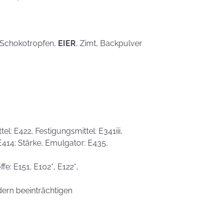
, Schokotropfen,
EIER
, Zimt, Backpulver
l: E422, Festigungsmittel: E341iii,
 E414; Stärke, Emulgator: E435,
fe: E151, E102*, E122*,
dern beeinträchtigen