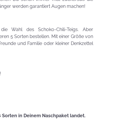
Zauberhafte
fänger werden garantiert Augen machen!
LogoKEKSE für
Dein
Unternehmen
die Wahl des Schoko-Chili-Teigs. Aber
KEKSIdeen für den
ren 5 Sorten bestellen. Mit einer Größe von
Kindergeburtstag
Freunde und Familie oder kleiner Denkzettel
Sommerlic
Dessertidee
inspiriert v
!
unserer
Himmlisch
Tastrophe? - Notfalltipps
KEKSerella
KEKSE
Manchmal
6 Sorten in Deinem Naschpaket landet.
muss man sich
den Muttertag