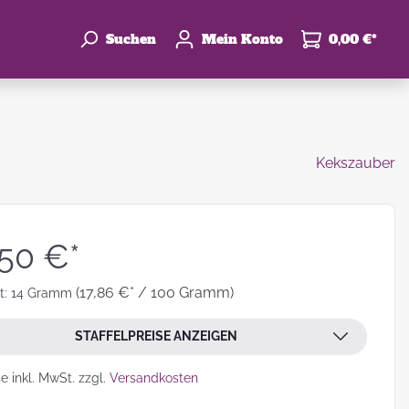
Suchen
Mein Konto
0,00 €*
Kekszauber
enke
hzeit
,50 €*
(17,86 €* / 100 Gramm)
t:
14 Gramm
STAFFELPREISE ANZEIGEN
leben
se inkl. MwSt. zzgl.
Versandkosten