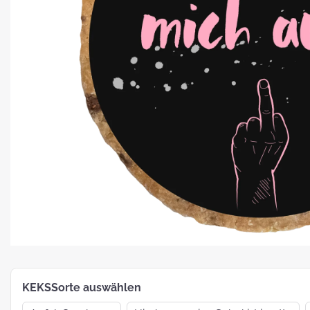
Platz für Plätzchen: 5 Fakten zu
Weihnachtsgebäck
How To:
MotivKEKS-
Designer
The 
Such
Verp
KEKSSorte auswählen