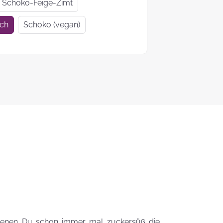
Geschenkideen
Geschenke
Schoko-Feige-Zimt
zur Einschulung
Mutter- un
ich
Schoko (vegan)
Vatertag
Ein Tag auf 4
KEKS-
Pfoten
Blumenstr
zum
Valentinsta
Woher kommt
der Brauch
Plätzchen zu
backen?
Das liebste Plätzchenrezep
der KEKSFee
 denen Du schon immer mal zuckersüß die