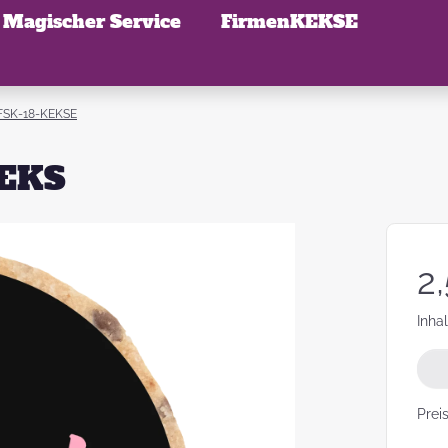
Magischer Service
FirmenKEKSE
FSK-18-KEKSE
KEKS
lerzauber
MotivKEKS
Bezahlung
FotoKEKSE zum
Geschenkeservice
FAQ
Kleine
Designer
Muttertag
Gastgesch
für die Hoc
pielbilder
Firmenregistrierung
2
KEKSMischungen
Kontakt
Warum feiern
Versand
Warum wir
Inhal
wir
Geburtstag
Valentinstag?
feiern oder
Hurra, wir 
Prei
noch!