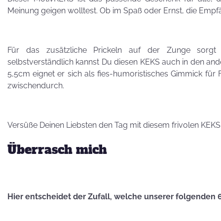
Besuch von
Meinung geigen wolltest. Ob im Spaß oder Ernst, die Emp
Petra Homeier
Für das zusätzliche Prickeln auf der Zunge sorgt 
selbstverständlich kannst Du diesen KEKS auch in den ande
5,5cm eignet er sich als fies-humoristisches Gimmick für 
zwischendurch.
Kuriose
KEKSRekorde
Versüße Deinen Liebsten den Tag mit diesem frivolen KEKS
KEKS
Überrasch mich
für 
Vatertag,
Hier entscheidet der Zufall, welche unserer folgenden 
Vatertag, für die
Leber wird's