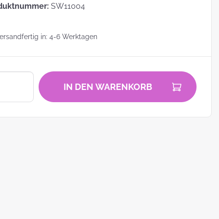
duktnummer:
SW11004
rsandfertig in: 4-6 Werktagen
zu
IN DEN WARENKORB
zum
ei