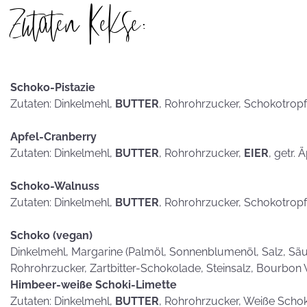
Zutaten Kekse:
hammerhart
Schoko-Pistazie
KEKSE als
Zutaten: Dinkelmehl,
BUTTER
, Rohrohrzucker, Schokotrop
Postkarten?
Apfel-Cranberry
Zutaten: Dinkelmehl,
BUTTER
, Rohrohrzucker,
EIER
, getr. 
Schoko-Walnuss
Zutaten: Dinkelmehl,
BUTTER
, Rohrohrzucker, Schokotrop
Schoko (vegan)
Dinkelmehl, Margarine (Palmöl, Sonnenblumenöl, Salz, Säub
Rohrohrzucker, Zartbitter-Schokolade, Steinsalz, Bourbon 
Himbeer-weiße Schoki-Limette
Zutaten: Dinkelmehl,
BUTTER
, Rohrohrzucker, Weiße Scho