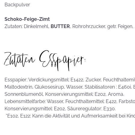
Backpulver
Schoko-Feige-Zimt
Zutaten: Dinkelmehl,
BUTTER
, Rohrohrzucker, getr. Feigen
Zutaten Esspapier:
Esspapier: Verdickungsmittel: E1422, Zucker, Feuchthaltemitte
Maltodextrin, Glukosesirup, Wasser, Stabilisatoren : E460i,
Sonnenblumenöl, Konservierungsmittel: E202, Aroma.
Lebensmittelfarbe: Wasser, Feuchthaltemittel: E422, Farbstof
Konservierungsmittel: E202, Säureregulator: E330.
*E102, E122: Kann die Aktivität und Aufmerksamkeit bei Kin