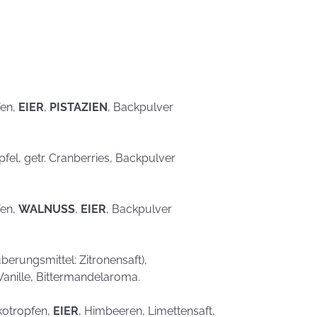
eben schön
saufen
Mehr als nur ein
Gaumenschmaus - Österli
Dekoideen mit Keksen
fen,
EIER
,
PISTAZIEN
, Backpulver
Äpfel, getr. Cranberries, Backpulver
fen,
WALNUSS
,
EIER
, Backpulver
erungsmittel: Zitronensaft),
Vanille, Bittermandelaroma.
kotropfen,
EIER
, Himbeeren, Limettensaft,