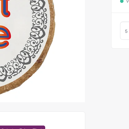
Ve
Sind Plätzchen
KEKSE?
Kunterbunte LogoKEKSE:
Leckere Werbegeschenke 
Weihnachten
KEKSTeig 
Löffeln: Zw
Varianten
struggle is real: Unsere
e nach nachhaltigen
ackungsoptionen