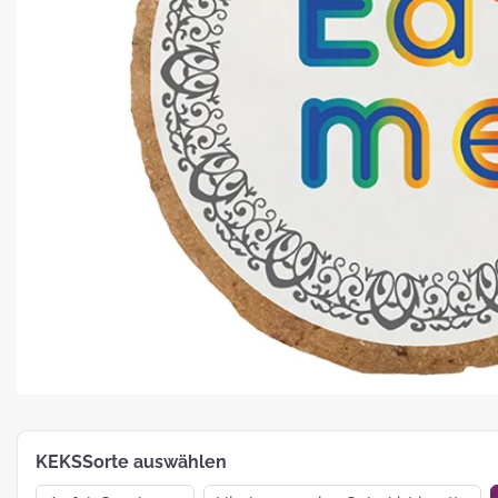
Platz für Plätzchen: 5 Fakten zu
Weihnachtsgebäck
How To:
MotivKEKS-
Designer
The 
Such
Verp
KEKSSorte auswählen