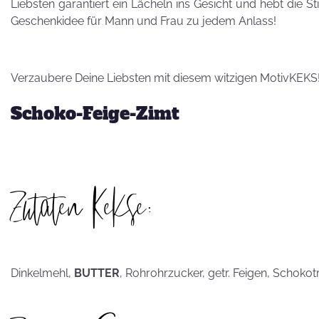
Besuch von
Liebsten garantiert ein Lächeln ins Gesicht und hebt die S
Petra Homeier
Geschenkidee für Mann und Frau zu jedem Anlass!
Verzaubere Deine Liebsten mit diesem witzigen MotivKEKS
Schoko-Feige-Zimt
Kuriose
KEKSRekorde
Zutaten Kekse:
KEKS
für 
Vatertag,
Dinkelmehl,
BUTTER
, Rohrohrzucker, getr. Feigen, Schoko
Vatertag, für die
Leber wird's