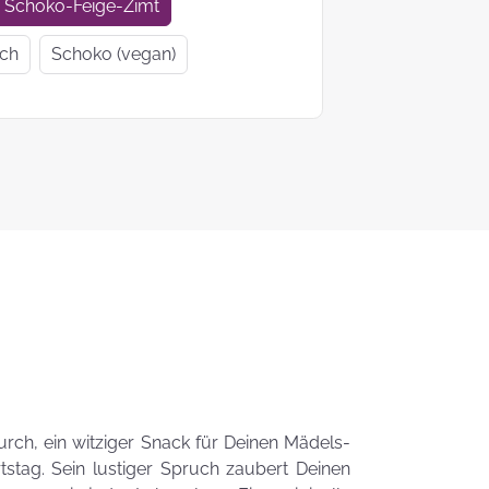
Geschenkideen
Geschenke
Schoko-Feige-Zimt
zur Einschulung
Mutter- un
ich
Schoko (vegan)
Vatertag
Ein Tag auf 4
KEKS-
Pfoten
Blumenstr
zum
Valentinsta
Woher kommt
der Brauch
Plätzchen zu
backen?
Das liebste Plätzchenrezep
der KEKSFee
urch, ein witziger Snack für Deinen Mädels-
tag. Sein lustiger Spruch zaubert Deinen