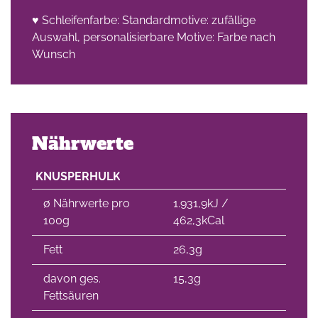
♥ Schleifenfarbe: Standardmotive: zufällige
che
Auswahl, personalisierbare Motive: Farbe nach
Wunsch
Nährwerte
KNUSPERHULK
∅ Nährwerte pro
1.931,9kJ /
100g
462,3kCal
Fett
26,3g
davon ges.
15,3g
Fettsäuren