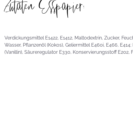
Zutaten Esspapier:
hammerhart
Verdickungsmittel E1422, E1412, Maltodextrin, Zucker, Feuc
KEKSE als
Wasser, Pflanzenöl (Kokos), Geliermittel E460i, E466, E41
Postkarten?
(Vanillin), Säureregulator E330, Konservierungsstoff E202, F