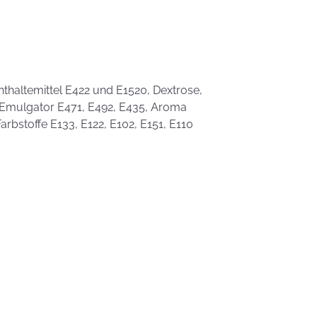
eben schön
saufen
Mehr als nur ein
Gaumenschmaus - Österli
Dekoideen mit Keksen
hthaltemittel E422 und E1520, Dextrose,
4; Emulgator E471, E492, E435, Aroma
arbstoffe E133, E122, E102, E151, E110