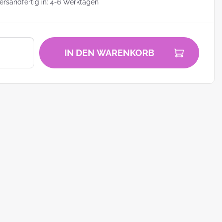
rsandfertig in: 4-6 Werktagen
IN DEN WARENKORB
zu
zum
ei