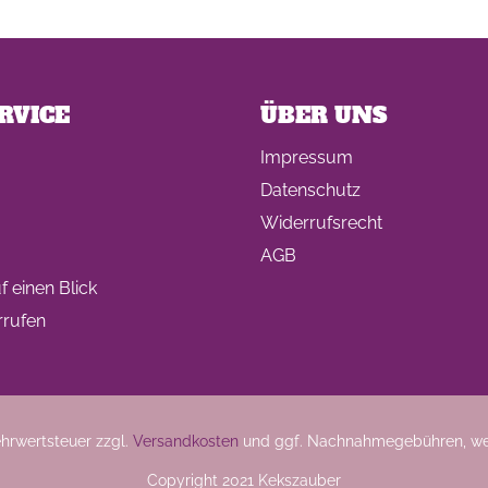
RVICE
ÜBER UNS
Impressum
Datenschutz
Widerrufsrecht
AGB
 einen Blick
rrufen
Mehrwertsteuer zzgl.
Versandkosten
und ggf. Nachnahmegebühren, we
Copyright 2021 Kekszauber