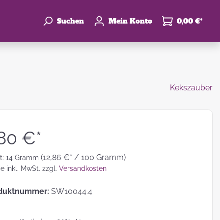
Suchen
Mein Konto
0,00 €*
Kekszauber
enke
hzeit
,80 €*
(12,86 €* / 100 Gramm)
t:
14 Gramm
se inkl. MwSt. zzgl.
Versandkosten
duktnummer:
SW10044.4
leben