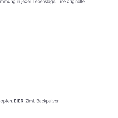
Zauberhafte
timmung in jeder Lebenslage. Eine originelle
LogoKEKSE für
Dein
Unternehmen
KEKSIdeen für den
!
Kindergeburtstag
Sommerlic
Dessertidee
inspiriert v
unserer
Himmlisch
Tastrophe? - Notfalltipps
KEKSerella
KEKSE
Manchmal
tropfen,
EIER
, Zimt, Backpulver
muss man sich
den Muttertag