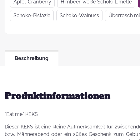
Wir haben uns
Apfel-Cranberry
Himbeer-weiße Schoki-Limette
verkrümelt...
Schoko-Pistazie
Schoko-Walnuss
Überrasch m
Ein Jahr Zwei-
Frau-Betrieb
Beschreibung
Jahresrückblick
2021
Produktinformationen
"Eat me" KEKS
Dieser KEKS ist eine kleine Aufmerksamkeit für zwischend
bzw. Männerabend oder ein süßes Geschenk zum Geburts