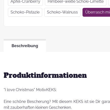
Wir haben uns
Apfel-Cranberry
Himbeer-weiße Schoki-Limette
verkrümelt...
Schoko-Pistazie
Schoko-Walnuss
Überrasch m
Ein Jahr Zwei-
Frau-Betrieb
Beschreibung
Jahresrückblick
2021
Produktinformationen
"I love Christmas" MotivKEKS:
Eine schöne Bescherung? Mit diesem KEKS ist sie Dir gara
mit zauberhaften kleinen Geschenken.