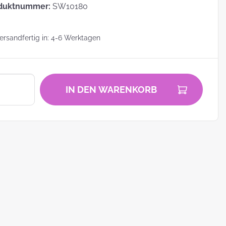
duktnummer:
SW10180
rsandfertig in: 4-6 Werktagen
zu
IN DEN WARENKORB
zum
ei