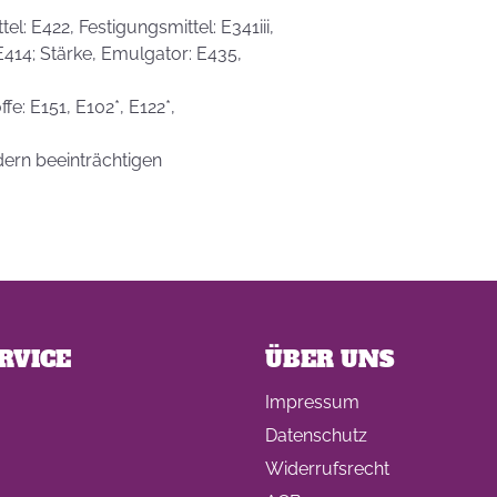
l: E422, Festigungsmittel: E341iii,
 E414; Stärke, Emulgator: E435,
fe: E151, E102*, E122*,
dern beeinträchtigen
RVICE
ÜBER UNS
Impressum
Datenschutz
Widerrufsrecht