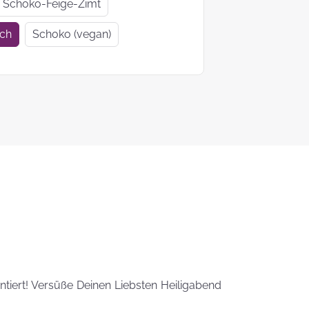
Geschenkideen
Geschenke
Schoko-Feige-Zimt
zur Einschulung
Mutter- un
ich
Schoko (vegan)
Vatertag
Ein Tag auf 4
KEKS-
Pfoten
Blumenstr
zum
Valentinsta
Woher kommt
der Brauch
Plätzchen zu
backen?
Das liebste Plätzchenrezep
der KEKSFee
ntiert! Versüße Deinen Liebsten Heiligabend