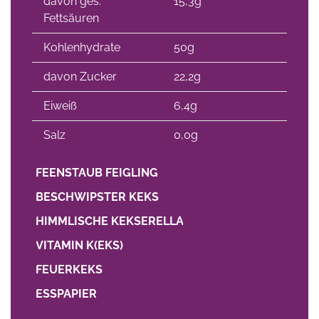
davon ges.
15,3g
Fettsäuren
Kohlenhydrate
50g
davon Zucker
22,2g
Eiweiß
6,4g
Salz
0,0g
FEENSTAUB FEIGLING
BESCHWIPSTER KEKS
HIMMLISCHE KEKSERELLA
VITAMIN K(EKS)
FEUERKEKS
ESSPAPIER