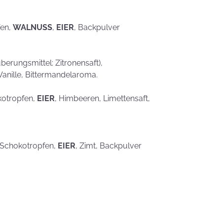
fen,
WALNUSS
,
EIER
, Backpulver
erungsmittel: Zitronensaft),
Vanille, Bittermandelaroma.
kotropfen,
EIER
, Himbeeren, Limettensaft,
, Schokotropfen,
EIER
, Zimt, Backpulver