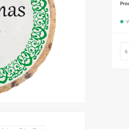
Pro
Sind Plätzchen
KEKSE?
Ve
Kunterbunte LogoKEKSE:
Leckere Werbegeschenke 
Weihnachten
KEKSTeig 
Löffeln: Zw
Varianten
struggle is real: Unsere
e nach nachhaltigen
ackungsoptionen