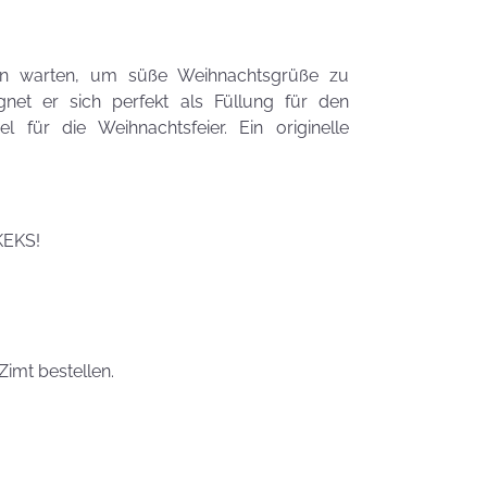
Zauberhafte
LogoKEKSE für
Dein
ten warten, um süße Weihnachtsgrüße zu
Unternehmen
et er sich perfekt als Füllung für den
KEKSIdeen für den
el für die Weihnachtsfeier. Ein originelle
Kindergeburtstag
Sommerlic
Dessertidee
KEKS!
inspiriert v
unserer
Himmlisch
Tastrophe? - Notfalltipps
KEKSerella
KEKSE
Zimt bestellen.
Manchmal
muss man sich
den Muttertag