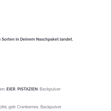
eben schön
saufen
Mehr als nur ein
Gaumenschmaus - Österli
Dekoideen mit Keksen
6 Sorten in Deinem Naschpaket landet.
fen,
EIER
,
PISTAZIEN
, Backpulver
Äpfel, getr. Cranberries, Backpulver