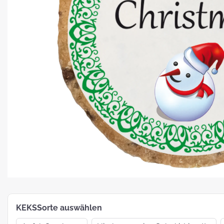
Platz für Plätzchen: 5 Fakten zu
Weihnachtsgebäck
How To:
MotivKEKS-
Designer
The 
Such
Verp
KEKSSorte auswählen