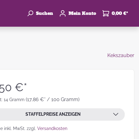
Suchen
Mein Konto
0,00 €*
Kekszauber
enke
hzeit
,50 €*
(17,86 €* / 100 Gramm)
t:
14 Gramm
STAFFELPREISE ANZEIGEN
leben
se inkl. MwSt. zzgl.
Versandkosten