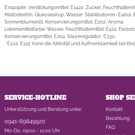
Esspapier: Verdickungsmittel: E1422, Zucker, Feuchthaltemitte
Maltodextrin, Glukosesirup, Wasser, Stabilisatoren : E460i,
Sonnenblumenöl, Konservierungsmittel: E202, Aroma.
Lebensmittelfarbe: Wasser, Feuchthaltemittel: E422, Farbstof
Konservierungsmittel: E202, Säureregulator: E330.
*E102, E122: Kann die Aktivität und Aufmerksamkeit bei Kin
SERVICE-HOTLINE
SHOP SE
Unterstützung und Beratung unter:
Kontakt
Bezahlung
0941-69849920
FAQ
Mo-Do, 09:00 - 11:00 Uhr