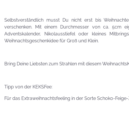
Besuch von
Petra Homeier
Selbstverständlich musst Du nicht erst bis Weihnach
verschenken. Mit einem Durchmesser von ca. 5cm eign
Adventskalender, Nikolausstiefel oder kleines Mitbrings
Weihnachtsgeschenkidee für Groß und Klein.
Kuriose
KEKSRekorde
Bring Deine Liebsten zum Strahlen mit diesem Weihnachts
KEKS
Tipp von der KEKSFee:
für 
Für das Extraweihnachtsfeeling in der Sorte Schoko-Feige-
Vatertag,
Vatertag, für die
Leber wird's