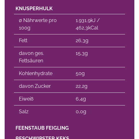
KNUSPERHULK
∅ Nährwerte pro
1.931,9kJ /
100g
462,3kCal
Fett
26,3g
davon ges.
15,3g
Fettsäuren
Kohlenhydrate
50g
davon Zucker
22,2g
Eiweiß
6,4g
Salz
0,0g
FEENSTAUB FEIGLING
BESCHWIPSTER KEKS