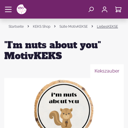
Startseite
KEKS Shop
Süße MotivKEKSE
LiebesKEKSE
"I'm nuts about you"
MotivKEKS
Kekszauber