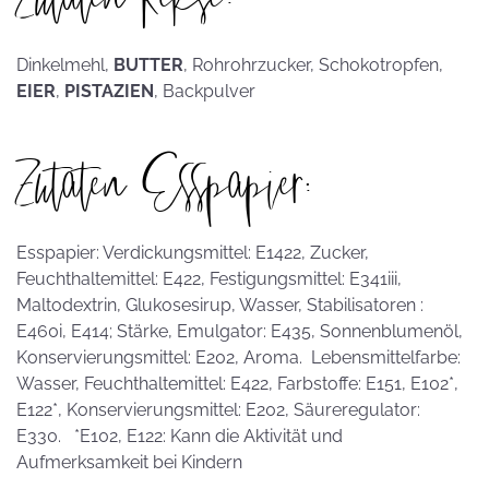
Dinkelmehl,
BUTTER
, Rohrohrzucker, Schokotropfen,
EIER
,
PISTAZIEN
, Backpulver
Zutaten Esspapier:
Esspapier: Verdickungsmittel: E1422, Zucker,
Feuchthaltemittel: E422, Festigungsmittel: E341iii,
Maltodextrin, Glukosesirup, Wasser, Stabilisatoren :
E460i, E414; Stärke, Emulgator: E435, Sonnenblumenöl,
Konservierungsmittel: E202, Aroma. Lebensmittelfarbe:
Wasser, Feuchthaltemittel: E422, Farbstoffe: E151, E102*,
E122*, Konservierungsmittel: E202, Säureregulator:
E330. *E102, E122: Kann die Aktivität und
Aufmerksamkeit bei Kindern