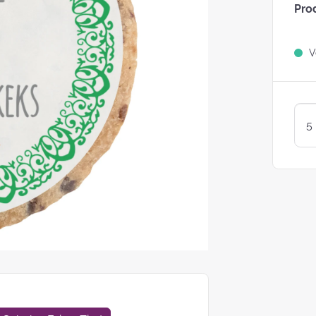
Pro
Sind Plätzchen
KEKSE?
Ve
Kunterbunte LogoKEKSE:
Leckere Werbegeschenke 
Weihnachten
KEKSTeig 
Löffeln: Zw
Varianten
struggle is real: Unsere
e nach nachhaltigen
ackungsoptionen