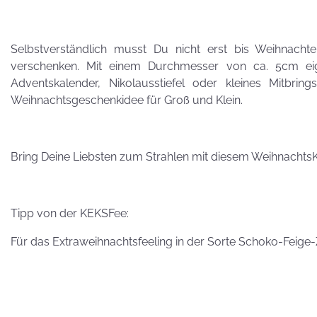
Besuch von
Petra Homeier
Selbstverständlich musst Du nicht erst bis Weihnach
verschenken. Mit einem Durchmesser von ca. 5cm eign
Adventskalender, Nikolausstiefel oder kleines Mitbrings
Weihnachtsgeschenkidee für Groß und Klein.
Kuriose
KEKSRekorde
Bring Deine Liebsten zum Strahlen mit diesem Weihnachts
KEKS
Tipp von der KEKSFee:
für 
Für das Extraweihnachtsfeeling in der Sorte Schoko-Feige-
Vatertag,
Vatertag, für die
Leber wird's