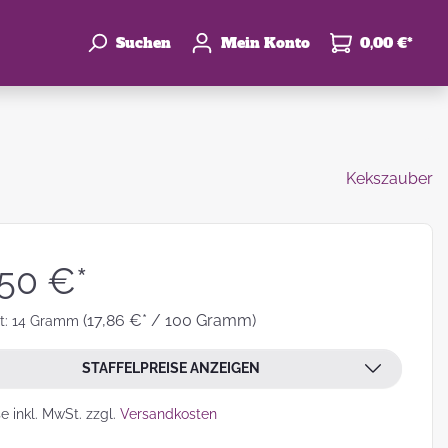
Suchen
Mein Konto
0,00 €*
Kekszauber
enke
hzeit
,50 €*
(17,86 €* / 100 Gramm)
t:
14 Gramm
STAFFELPREISE ANZEIGEN
leben
se inkl. MwSt. zzgl.
Versandkosten