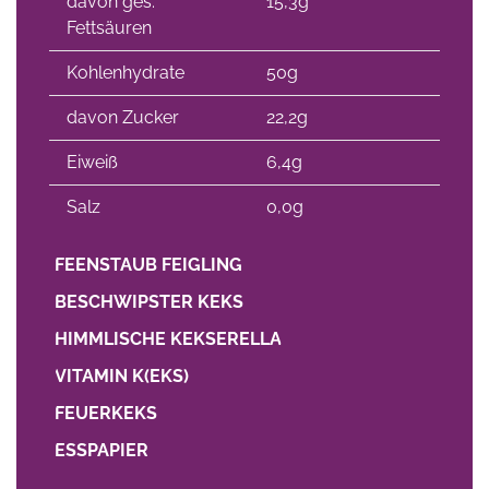
davon ges.
15,3g
Fettsäuren
Kohlenhydrate
50g
davon Zucker
22,2g
Eiweiß
6,4g
Salz
0,0g
FEENSTAUB FEIGLING
BESCHWIPSTER KEKS
HIMMLISCHE KEKSERELLA
VITAMIN K(EKS)
FEUERKEKS
ESSPAPIER