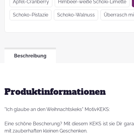
Wir haben uns
Apfel-Cranberry
Himbeer-weiße Schoki-Limette
verkrümelt...
Schoko-Pistazie
Schoko-Walnuss
Überrasch m
Ein Jahr Zwei-
Frau-Betrieb
Beschreibung
Jahresrückblick
2021
Produktinformationen
"Ich glaube an den Weihnachtskeks" MotivKEKS:
Eine schöne Bescherung? Mit diesem KEKS ist sie Dir gara
mit zauberhaften kleinen Geschenken.