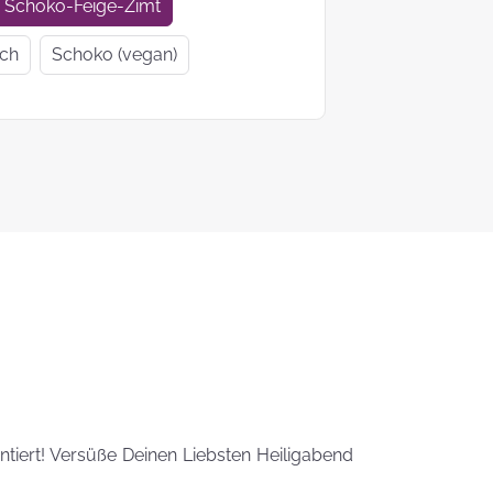
Geschenkideen
Geschenke
Schoko-Feige-Zimt
zur Einschulung
Mutter- un
ich
Schoko (vegan)
Vatertag
Ein Tag auf 4
KEKS-
Pfoten
Blumenstr
zum
Valentinsta
Woher kommt
der Brauch
Plätzchen zu
backen?
Das liebste Plätzchenrezep
der KEKSFee
ntiert! Versüße Deinen Liebsten Heiligabend