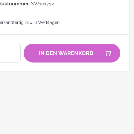
duktnummer:
SW10171.4
rsandfertig in: 4-6 Werktagen
zu
IN DEN WARENKORB
zum
ei