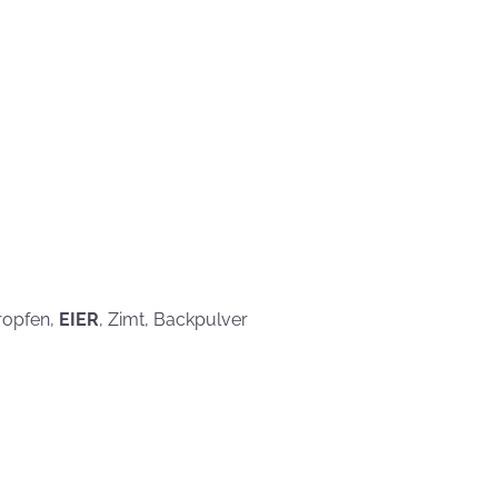
eben schön
saufen
Mehr als nur ein
Gaumenschmaus - Österli
Dekoideen mit Keksen
tropfen,
EIER
, Zimt, Backpulver