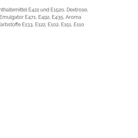
hthaltemittel E422 und E1520, Dextrose,
4; Emulgator E471, E492, E435, Aroma
arbstoffe E133, E122, E102, E151, E110