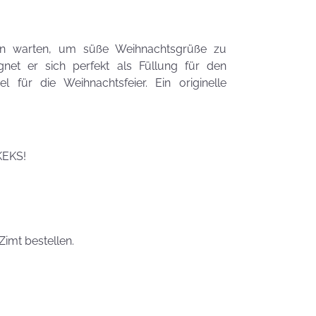
Zauberhafte
LogoKEKSE für
Dein
ten warten, um süße Weihnachtsgrüße zu
Unternehmen
et er sich perfekt als Füllung für den
KEKSIdeen für den
el für die Weihnachtsfeier. Ein originelle
Kindergeburtstag
Sommerlic
Dessertidee
KEKS!
inspiriert v
unserer
Himmlisch
Tastrophe? - Notfalltipps
KEKSerella
KEKSE
Zimt bestellen.
Manchmal
muss man sich
den Muttertag