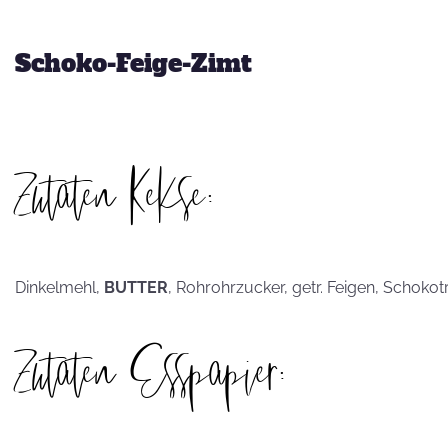
hammerhart
Schoko-Feige-Zimt
KEKSE als
Zutaten Kekse:
Postkarten?
Dinkelmehl,
BUTTER
, Rohrohrzucker, getr. Feigen, Schoko
Zutaten Esspapier: