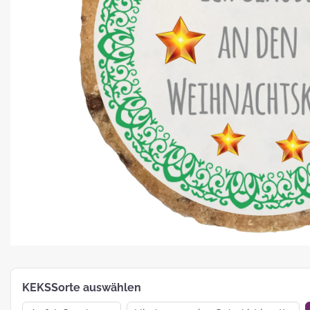
Platz für Plätzchen: 5 Fakten zu
Weihnachtsgebäck
How To:
MotivKEKS-
Designer
The 
Such
Verp
KEKSSorte auswählen