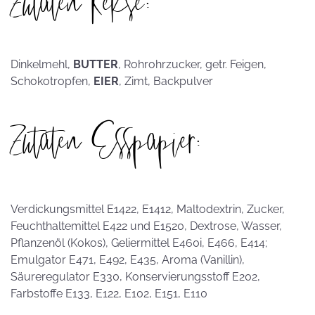
Zutaten Kekse:
Dinkelmehl,
BUTTER
, Rohrohrzucker, getr. Feigen,
Schokotropfen,
EIER
, Zimt, Backpulver
Zutaten Esspapier:
Verdickungsmittel E1422, E1412, Maltodextrin, Zucker,
Feuchthaltemittel E422 und E1520, Dextrose, Wasser,
Pflanzenöl (Kokos), Geliermittel E460i, E466, E414;
Emulgator E471, E492, E435, Aroma (Vanillin),
Säureregulator E330, Konservierungsstoff E202,
Farbstoffe E133, E122, E102, E151, E110