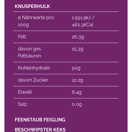
KNUSPERHULK
∅ Nährwerte pro
1.931,9kJ /
100g
462,3kCal
Fett
26,3g
davon ges.
15,3g
Fettsäuren
Kohlenhydrate
50g
davon Zucker
22,2g
Eiweiß
6,4g
Salz
0,0g
FEENSTAUB FEIGLING
BESCHWIPSTER KEKS