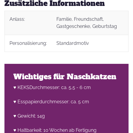
Zusätzliche Informationen
Anlass:
Familie
, Freundschaft
,
Gastgeschenke
, Geburtstag
Personalisierung:
Standardmotiv
Wichtiges für Naschkatzen
♥ KEKSDurchmesser: ca. 5,5 - 6 cm
♥ Esspapierdurchmesser: ca. 5 cm
♥ Gewicht: 14g
♥ Haltbarkeit: 10 Wochen ab Fertigung