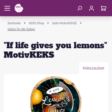
Startseite
KEKS Shop
Süße MotivKEKSE
Süßes für die Süßen
"If life gives you lemons"
MotivKEKS
Kekszauber