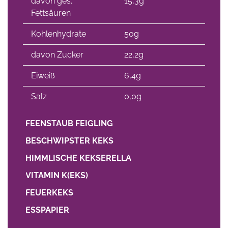
davon ges.
15,3g
Fettsäuren
Kohlenhydrate
50g
davon Zucker
22,2g
Eiweiß
6,4g
Salz
0,0g
FEENSTAUB FEIGLING
BESCHWIPSTER KEKS
HIMMLISCHE KEKSERELLA
VITAMIN K(EKS)
FEUERKEKS
ESSPAPIER