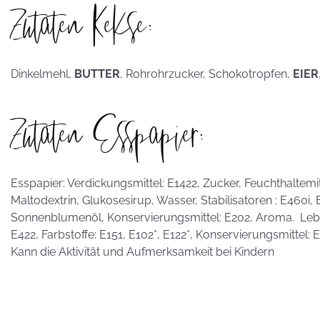
Zutaten Kekse:
hammerhart
Dinkelmehl,
BUTTER
, Rohrohrzucker, Schokotropfen,
EIER
KEKSE als
Zutaten Esspapier:
Postkarten?
Esspapier: Verdickungsmittel: E1422, Zucker, Feuchthaltemitte
Maltodextrin, Glukosesirup, Wasser, Stabilisatoren : E460i,
Sonnenblumenöl, Konservierungsmittel: E202, Aroma. Leben
E422, Farbstoffe: E151, E102*, E122*, Konservierungsmittel:
Kann die Aktivität und Aufmerksamkeit bei Kindern