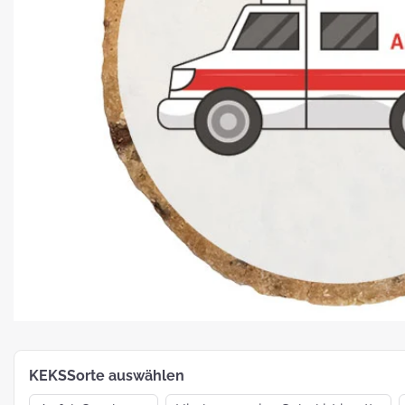
Platz für Plätzchen: 5 Fakten zu
Weihnachtsgebäck
How To:
MotivKEKS-
Designer
The 
Such
Verp
KEKSSorte auswählen