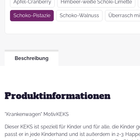
Wir haben uns
Apfel-Cranberry
Himbeer-weiße Schoki-Limette
verkrümelt...
Schoko-Pistazie
Schoko-Walnuss
Überrasch m
Ein Jahr Zwei-
Frau-Betrieb
Beschreibung
Jahresrückblick
2021
Produktinformationen
"Krankenwagen" MotivKEKS
Dieser KEKS ist speziell für Kinder und für alle, die Kinder
passt er in jede Kinderhand und ist außerdem in 2-3 Happ