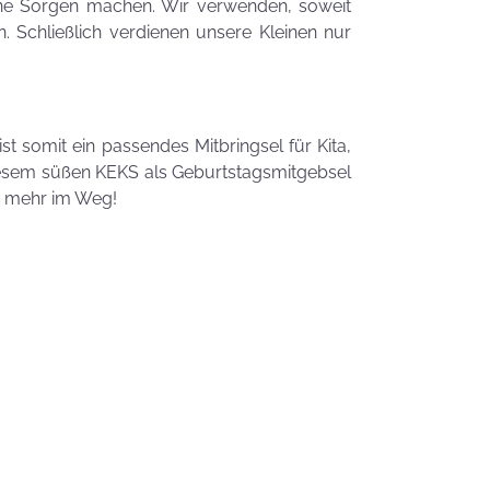
Zauberhafte
eine Sorgen machen. Wir verwenden, soweit
LogoKEKSE für
n. Schließlich verdienen unsere Kleinen nur
Dein
Unternehmen
KEKSIdeen für den
Kindergeburtstag
t somit ein passendes Mitbringsel für Kita,
iesem süßen KEKS als Geburtstagsmitgebsel
ts mehr im Weg!
Sommerlic
Dessertidee
inspiriert v
unserer
Himmlisch
Tastrophe? - Notfalltipps
KEKSerella
KEKSE
Manchmal
muss man sich
den Muttertag