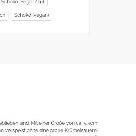
Geschenkideen
Geschenke
Schoko-Feige-Zimt
zur Einschulung
Mutter- un
ich
Schoko (vegan)
Vatertag
Ein Tag auf 4
KEKS-
Pfoten
Blumenstr
zum
Valentinsta
Woher kommt
der Brauch
Plätzchen zu
backen?
Das liebste Plätzchenrezep
der KEKSFee
 geblieben sind. Mit einer Größe von ca. 5,5cm
en verspeist ohne eine große Krümelsauerei