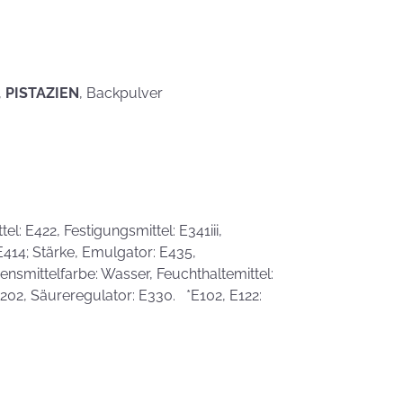
eben schön
saufen
Mehr als nur ein
Gaumenschmaus - Österli
Dekoideen mit Keksen
,
PISTAZIEN
, Backpulver
l: E422, Festigungsmittel: E341iii,
 E414; Stärke, Emulgator: E435,
smittelfarbe: Wasser, Feuchthaltemittel:
 E202, Säureregulator: E330. *E102, E122: