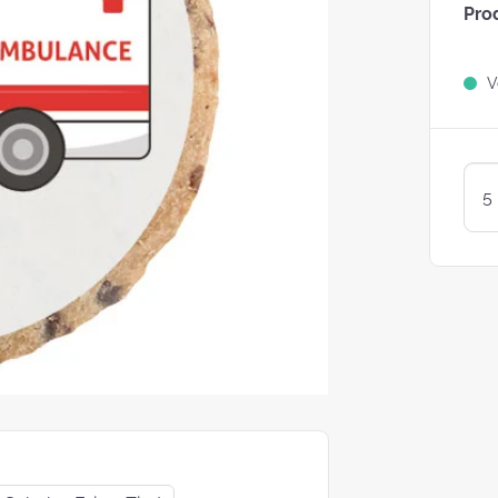
Pro
Sind Plätzchen
KEKSE?
Ve
Kunterbunte LogoKEKSE:
Leckere Werbegeschenke 
Weihnachten
KEKSTeig 
Löffeln: Zw
Varianten
struggle is real: Unsere
e nach nachhaltigen
ackungsoptionen