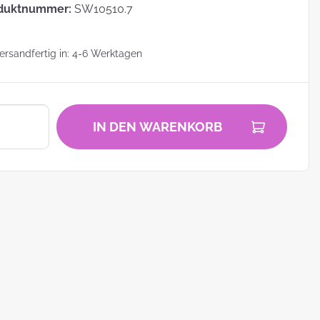
duktnummer:
SW10510.7
rsandfertig in: 4-6 Werktagen
zu
IN DEN WARENKORB
zum
ei