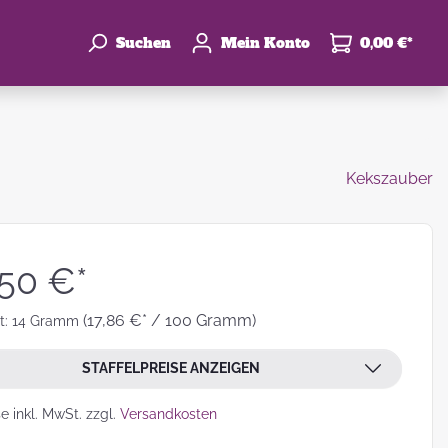
Suchen
Mein Konto
0,00 €*
Kekszauber
enke
hzeit
,50 €*
(17,86 €* / 100 Gramm)
t:
14 Gramm
STAFFELPREISE ANZEIGEN
leben
se inkl. MwSt. zzgl.
Versandkosten