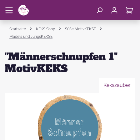
Startseite
KEKS Shop
Süße MotivKEKSE
Mädels und JungsKEKSE
"Männerschnupfen 1"
MotivKEKS
Kekszauber