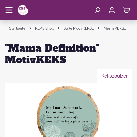
Startseite
KEKS Shop
Süße MotivKEKSE
MamaKEKSE
"Mama Definition"
MotivKEKS
Kekszauber