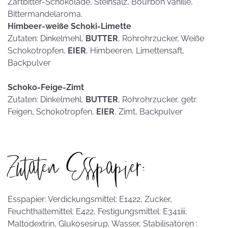
Zartbitter-Schokolade, Steinsalz, Bourbon Vanille,
Bittermandelaroma.
Himbeer-weiße Schoki-Limette
Zutaten: Dinkelmehl,
BUTTER
, Rohrohrzucker, Weiße
Schokotropfen,
EIER
, Himbeeren, Limettensaft,
Backpulver
Schoko-Feige-Zimt
Zutaten: Dinkelmehl,
BUTTER
, Rohrohrzucker, getr.
Feigen, Schokotropfen,
EIER
, Zimt, Backpulver
Zutaten Esspapier:
Esspapier: Verdickungsmittel: E1422, Zucker,
Feuchthaltemittel: E422, Festigungsmittel: E341iii,
Maltodextrin, Glukosesirup, Wasser, Stabilisatoren :