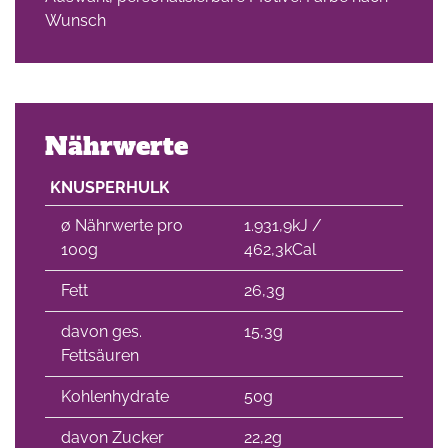
Wunsch
Nährwerte
KNUSPERHULK
∅ Nährwerte pro
1.931,9kJ /
100g
462,3kCal
Fett
26,3g
davon ges.
15,3g
Fettsäuren
Kohlenhydrate
50g
davon Zucker
22,2g