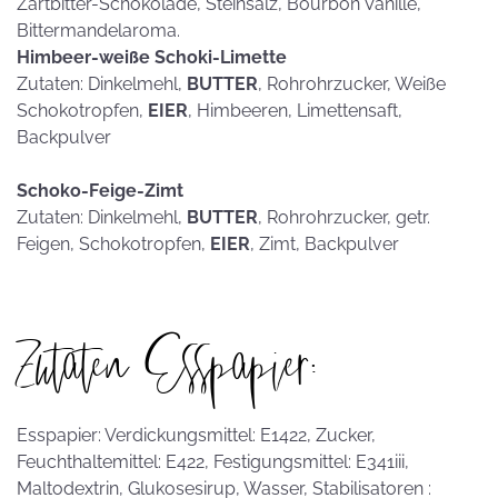
Zartbitter-Schokolade, Steinsalz, Bourbon Vanille,
Bittermandelaroma.
Himbeer-weiße Schoki-Limette
Zutaten: Dinkelmehl,
BUTTER
, Rohrohrzucker, Weiße
Schokotropfen,
EIER
, Himbeeren, Limettensaft,
Backpulver
Schoko-Feige-Zimt
Zutaten: Dinkelmehl,
BUTTER
, Rohrohrzucker, getr.
Feigen, Schokotropfen,
EIER
, Zimt, Backpulver
Zutaten Esspapier:
Esspapier: Verdickungsmittel: E1422, Zucker,
Feuchthaltemittel: E422, Festigungsmittel: E341iii,
Maltodextrin, Glukosesirup, Wasser, Stabilisatoren :