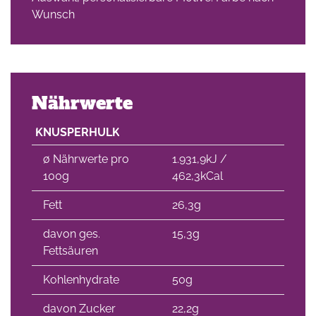
Wunsch
Nährwerte
KNUSPERHULK
∅ Nährwerte pro
1.931,9kJ /
100g
462,3kCal
Fett
26,3g
davon ges.
15,3g
Fettsäuren
Kohlenhydrate
50g
davon Zucker
22,2g