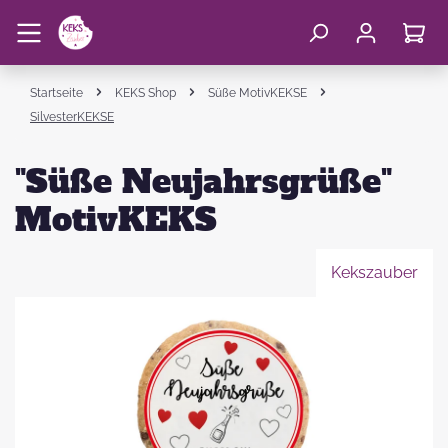
Startseite
KEKS Shop
Süße MotivKEKSE
SilvesterKEKSE
"Süße Neujahrsgrüße"
MotivKEKS
Kekszauber