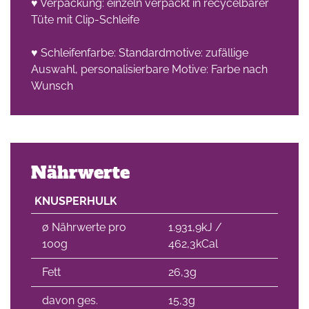
♥ Verpackung: einzeln verpackt in recycelbarer
Tüte mit Clip-Schleife
♥ Schleifenfarbe: Standardmotive: zufällige
Auswahl, personalisierbare Motive: Farbe nach
Wunsch
Nährwerte
KNUSPERHULK
∅ Nährwerte pro
1.931,9kJ /
100g
462,3kCal
Fett
26,3g
davon ges.
15,3g