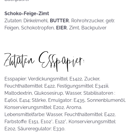
Schoko-Feige-Zimt
Zutaten: Dinkelmehl,
BUTTER
, Rohrohrzucker, getr.
Feigen, Schokotropfen,
EIER
, Zimt, Backpulver
Zutaten Esspapier:
Esspapier: Verdickungsmittel: E1422, Zucker,
Feuchthaltemittel: E422, Festigungsmittel: E341iii,
Maltodextrin, Glukosesirup, Wasser, Stabilisatoren :
E460i, E414; Stärke, Emulgator: E435, Sonnenblumenöl,
Konservierungsmittel: E202, Aroma.
Lebensmittelfarbe: Wasser, Feuchthaltemittel: E422,
Farbstoffe: E151, E102*, E122*, Konservierungsmittel:
E202, Säureregulator: E330.