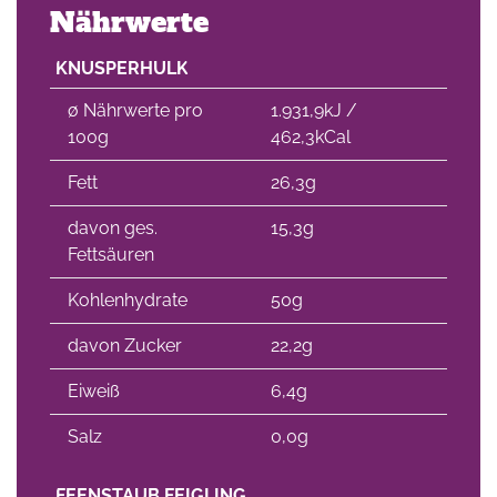
Nährwerte
KNUSPERHULK
∅ Nährwerte pro
1.931,9kJ /
100g
462,3kCal
Fett
26,3g
davon ges.
15,3g
Fettsäuren
Kohlenhydrate
50g
davon Zucker
22,2g
Eiweiß
6,4g
Salz
0,0g
FEENSTAUB FEIGLING