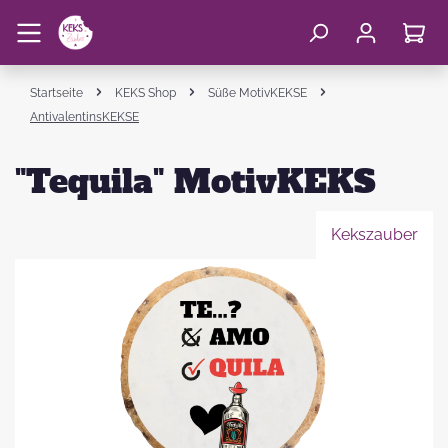
Startseite
KEKS Shop
Süße MotivKEKSE
AntivalentinsKEKSE
"Tequila" MotivKEKS
Kekszauber