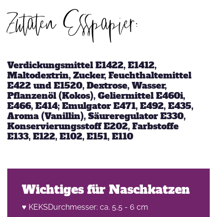
Zutaten Esspapier:
Verdickungsmittel E1422, E1412,
Maltodextrin, Zucker, Feuchthaltemittel
E422 und E1520, Dextrose, Wasser,
Pflanzenöl (Kokos), Geliermittel E460i,
E466, E414; Emulgator E471, E492, E435,
Aroma (Vanillin), Säureregulator E330,
Konservierungsstoff E202, Farbstoffe
E133, E122, E102, E151, E110
Wichtiges für Naschkatzen
♥ KEKSDurchmesser: ca. 5,5 - 6 cm