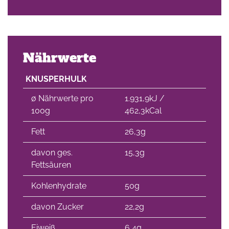
Nährwerte
KNUSPERHULK
∅ Nährwerte pro
1.931,9kJ /
100g
462,3kCal
Fett
26,3g
davon ges.
15,3g
Fettsäuren
Kohlenhydrate
50g
davon Zucker
22,2g
Eiweiß
6,4g