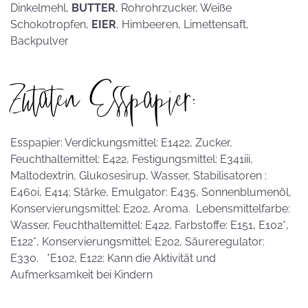
Dinkelmehl,
BUTTER
, Rohrohrzucker, Weiße
Schokotropfen,
EIER
, Himbeeren, Limettensaft,
Backpulver
Zutaten Esspapier:
Esspapier: Verdickungsmittel: E1422, Zucker,
Feuchthaltemittel: E422, Festigungsmittel: E341iii,
Maltodextrin, Glukosesirup, Wasser, Stabilisatoren :
E460i, E414; Stärke, Emulgator: E435, Sonnenblumenöl,
Konservierungsmittel: E202, Aroma. Lebensmittelfarbe:
Wasser, Feuchthaltemittel: E422, Farbstoffe: E151, E102*,
E122*, Konservierungsmittel: E202, Säureregulator:
E330. *E102, E122: Kann die Aktivität und
Aufmerksamkeit bei Kindern