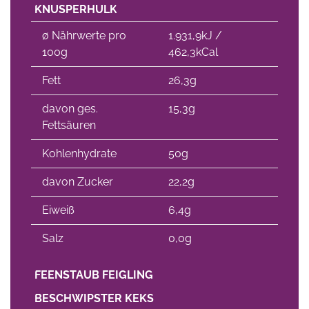
KNUSPERHULK
∅ Nährwerte pro
1.931,9kJ /
100g
462,3kCal
Fett
26,3g
davon ges.
15,3g
Fettsäuren
Kohlenhydrate
50g
davon Zucker
22,2g
Eiweiß
6,4g
Salz
0,0g
FEENSTAUB FEIGLING
BESCHWIPSTER KEKS