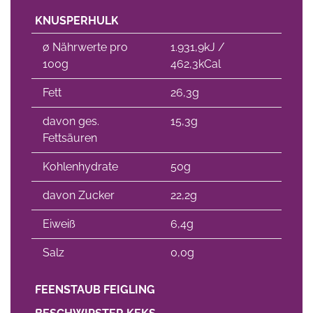
KNUSPERHULK
∅ Nährwerte pro
1.931,9kJ /
100g
462,3kCal
Fett
26,3g
davon ges.
15,3g
Fettsäuren
Kohlenhydrate
50g
davon Zucker
22,2g
Eiweiß
6,4g
Salz
0,0g
FEENSTAUB FEIGLING