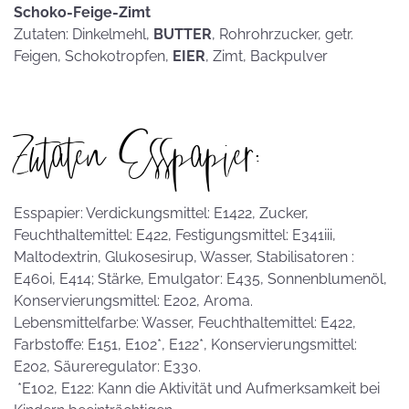
Schoko-Feige-Zimt
Zutaten: Dinkelmehl,
BUTTER
, Rohrohrzucker, getr.
Feigen, Schokotropfen,
EIER
, Zimt, Backpulver
Zutaten Esspapier:
Esspapier: Verdickungsmittel: E1422, Zucker,
Feuchthaltemittel: E422, Festigungsmittel: E341iii,
Maltodextrin, Glukosesirup, Wasser, Stabilisatoren :
E460i, E414; Stärke, Emulgator: E435, Sonnenblumenöl,
Konservierungsmittel: E202, Aroma.
Lebensmittelfarbe: Wasser, Feuchthaltemittel: E422,
Farbstoffe: E151, E102*, E122*, Konservierungsmittel:
E202, Säureregulator: E330.
*E102, E122: Kann die Aktivität und Aufmerksamkeit bei