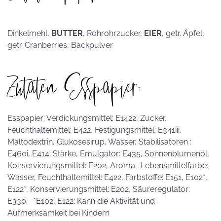
Dinkelmehl,
BUTTER
, Rohrohrzucker,
EIER
, getr. Äpfel,
getr. Cranberries, Backpulver
Zutaten Esspapier:
Esspapier: Verdickungsmittel: E1422, Zucker,
Feuchthaltemittel: E422, Festigungsmittel: E341iii,
Maltodextrin, Glukosesirup, Wasser, Stabilisatoren :
E460i, E414; Stärke, Emulgator: E435, Sonnenblumenöl,
Konservierungsmittel: E202, Aroma. Lebensmittelfarbe:
Wasser, Feuchthaltemittel: E422, Farbstoffe: E151, E102*,
E122*, Konservierungsmittel: E202, Säureregulator:
E330. *E102, E122: Kann die Aktivität und
Aufmerksamkeit bei Kindern