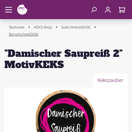
Startseite
KEKS Shop
Süße MotivKEKSE
BayerischeKEKSE
"Damischer Saupreiß 2"
MotivKEKS
Kekszauber