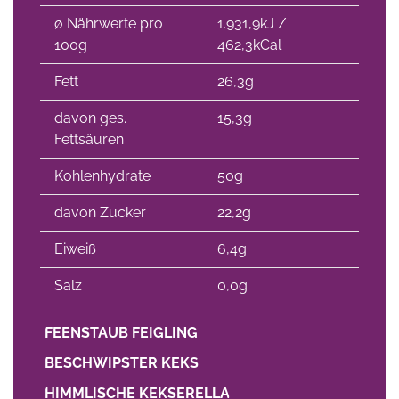
∅ Nährwerte pro
1.931,9kJ /
100g
462,3kCal
Fett
26,3g
davon ges.
15,3g
Fettsäuren
Kohlenhydrate
50g
davon Zucker
22,2g
Eiweiß
6,4g
Salz
0,0g
FEENSTAUB FEIGLING
BESCHWIPSTER KEKS
HIMMLISCHE KEKSERELLA