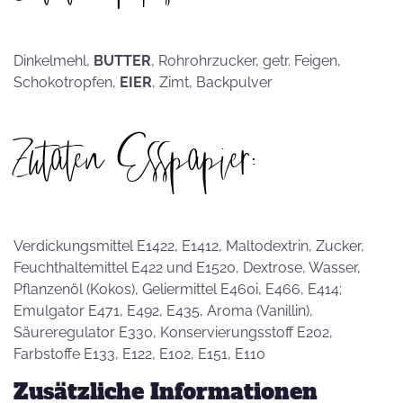
Dinkelmehl,
BUTTER
, Rohrohrzucker, getr. Feigen,
Schokotropfen,
EIER
, Zimt, Backpulver
Zutaten Esspapier:
Verdickungsmittel E1422, E1412, Maltodextrin, Zucker,
Feuchthaltemittel E422 und E1520, Dextrose, Wasser,
Pflanzenöl (Kokos), Geliermittel E460i, E466, E414;
Emulgator E471, E492, E435, Aroma (Vanillin),
Säureregulator E330, Konservierungsstoff E202,
Farbstoffe E133, E122, E102, E151, E110
Zusätzliche Informationen