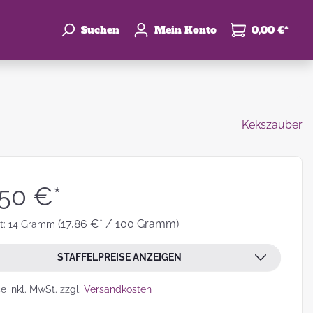
Suchen
Mein Konto
0,00 €*
Kekszauber
enke
hzeit
,50 €*
(17,86 €* / 100 Gramm)
t:
14 Gramm
STAFFELPREISE ANZEIGEN
leben
se inkl. MwSt. zzgl.
Versandkosten