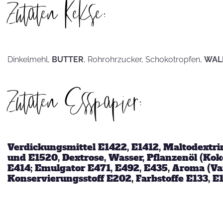
Zutaten Kekse:
hammerhart
Dinkelmehl,
BUTTER
, Rohrohrzucker, Schokotropfen,
WAL
KEKSE als
Zutaten Esspapier:
Postkarten?
Verdickungsmittel E1422, E1412, Maltodextrin
und E1520, Dextrose, Wasser, Pflanzenöl (Koko
E414; Emulgator E471, E492, E435, Aroma (Van
Konservierungsstoff E202, Farbstoffe E133, E1