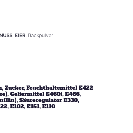
eben schön
saufen
Mehr als nur ein
Gaumenschmaus - Österli
Dekoideen mit Keksen
NUSS
,
EIER
, Backpulver
, Zucker, Feuchthaltemittel E422
s), Geliermittel E460i, E466,
illin), Säureregulator E330,
22, E102, E151, E110