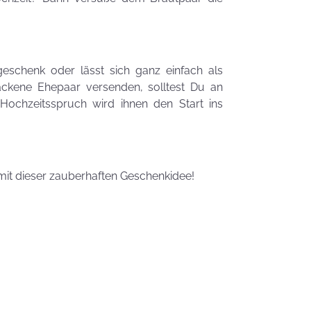
Zauberhafte
LogoKEKSE für
Dein
Unternehmen
schenk oder lässt sich ganz einfach als
KEKSIdeen für den
ackene Ehepaar versenden, solltest Du an
Kindergeburtstag
Hochzeitsspruch wird ihnen den Start ins
Sommerlic
Dessertidee
inspiriert v
it dieser zauberhaften Geschenkidee!
unserer
Himmlisch
Tastrophe? - Notfalltipps
KEKSerella
KEKSE
Manchmal
muss man sich
den Muttertag