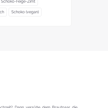
Geschenkideen
Geschenke
Schoko-Feige-Zimt
zur Einschulung
Mutter- un
ich
Schoko (vegan)
Vatertag
Ein Tag auf 4
KEKS-
Pfoten
Blumenstr
zum
Valentinsta
Woher kommt
der Brauch
Plätzchen zu
backen?
Das liebste Plätzchenrezep
der KEKSFee
ochzeit? Dann versüße dem Brautpaar die