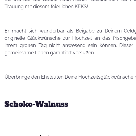
Besuch von
Trauung mit diesem feierlichen KEKS!
Petra Homeier
Er macht sich wunderbar als Beigabe zu Deinem Geldge
originelle Glückwünsche zur Hochzeit an das frischgeb
ihrem großen Tag nicht anwesend sein können. Dieser 
gemeinsame Leben garantiert versüßen.
Kuriose
KEKSRekorde
Überbringe den Eheleuten Deine Hochzeitsglückwünsche m
KEKS
für 
Schoko-Walnuss
Vatertag,
Vatertag, für die
Leber wird's