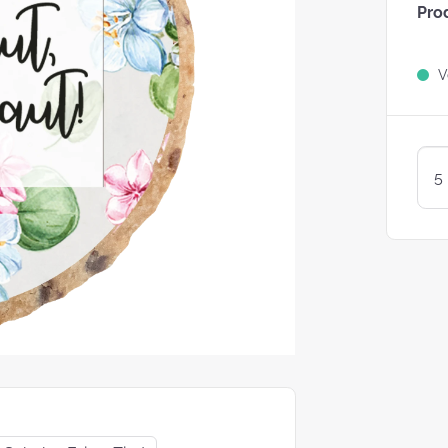
Pro
Sind Plätzchen
KEKSE?
Ve
Kunterbunte LogoKEKSE:
Leckere Werbegeschenke 
Weihnachten
KEKSTeig 
Löffeln: Zw
Varianten
struggle is real: Unsere
e nach nachhaltigen
ackungsoptionen