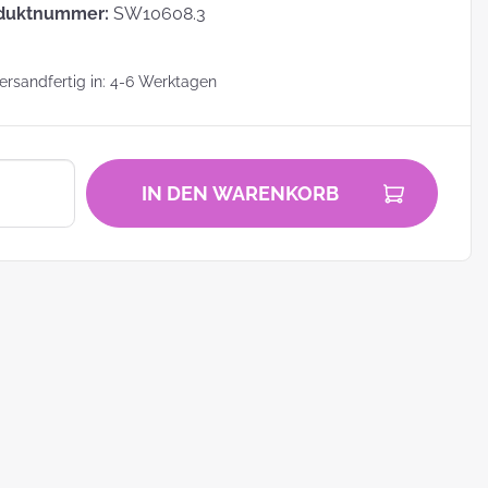
duktnummer:
SW10608.3
rsandfertig in: 4-6 Werktagen
zu
IN DEN WARENKORB
zum
ei