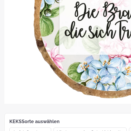
Platz für Plätzchen: 5 Fakten zu
Weihnachtsgebäck
How To:
MotivKEKS-
Designer
The 
Such
Verp
KEKSSorte auswählen