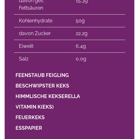
davon ges.
15,3g
Fettsäuren
Kohlenhydrate
50g
davon Zucker
22,2g
Eiweiß
6,4g
Salz
0,0g
FEENSTAUB FEIGLING
BESCHWIPSTER KEKS
HIMMLISCHE KEKSERELLA
VITAMIN K(EKS)
FEUERKEKS
ESSPAPIER