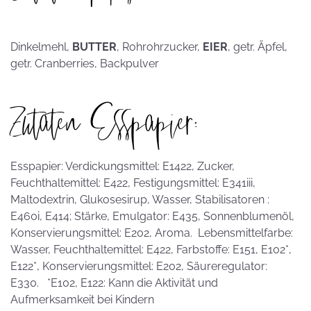
Dinkelmehl,
BUTTER
, Rohrohrzucker,
EIER
, getr. Äpfel,
getr. Cranberries, Backpulver
Zutaten Esspapier:
Esspapier: Verdickungsmittel: E1422, Zucker,
Feuchthaltemittel: E422, Festigungsmittel: E341iii,
Maltodextrin, Glukosesirup, Wasser, Stabilisatoren :
E460i, E414; Stärke, Emulgator: E435, Sonnenblumenöl,
Konservierungsmittel: E202, Aroma. Lebensmittelfarbe:
Wasser, Feuchthaltemittel: E422, Farbstoffe: E151, E102*,
E122*, Konservierungsmittel: E202, Säureregulator:
E330. *E102, E122: Kann die Aktivität und
Aufmerksamkeit bei Kindern