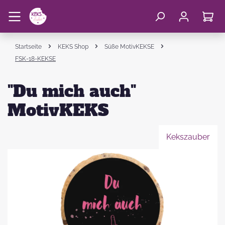
Startseite
KEKS Shop
Süße MotivKEKSE
FSK-18-KEKSE
"Du mich auch"
MotivKEKS
Kekszauber