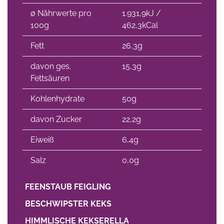
∅ Nährwerte pro
1.931,9kJ /
100g
462,3kCal
Fett
26,3g
davon ges.
15,3g
Fettsäuren
Kohlenhydrate
50g
davon Zucker
22,2g
Eiweiß
6,4g
Salz
0,0g
FEENSTAUB FEIGLING
BESCHWIPSTER KEKS
HIMMLISCHE KEKSERELLA