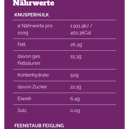
Nährwerte
KNUSPERHULK
∅ Nährwerte pro
1.931,9kJ /
100g
462,3kCal
Fett
26,3g
davon ges.
15,3g
Fettsäuren
Kohlenhydrate
50g
davon Zucker
22,2g
Eiweiß
6,4g
Salz
0,0g
FEENSTAUB FEIGLING