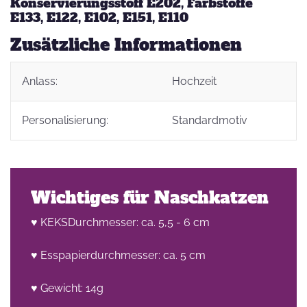
Konservierungsstoff E202, Farbstoffe
E133, E122, E102, E151, E110
Zusätzliche Informationen
Anlass:
Hochzeit
Personalisierung:
Standardmotiv
Wichtiges für Naschkatzen
♥ KEKSDurchmesser: ca. 5,5 - 6 cm
♥ Esspapierdurchmesser: ca. 5 cm
♥ Gewicht: 14g