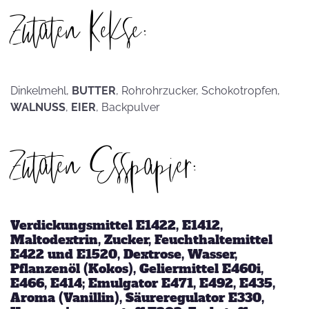
Zutaten Kekse:
Dinkelmehl,
BUTTER
, Rohrohrzucker, Schokotropfen,
WALNUSS
,
EIER
, Backpulver
Zutaten Esspapier:
Verdickungsmittel E1422, E1412,
Maltodextrin, Zucker, Feuchthaltemittel
E422 und E1520, Dextrose, Wasser,
Pflanzenöl (Kokos), Geliermittel E460i,
E466, E414; Emulgator E471, E492, E435,
Aroma (Vanillin), Säureregulator E330,