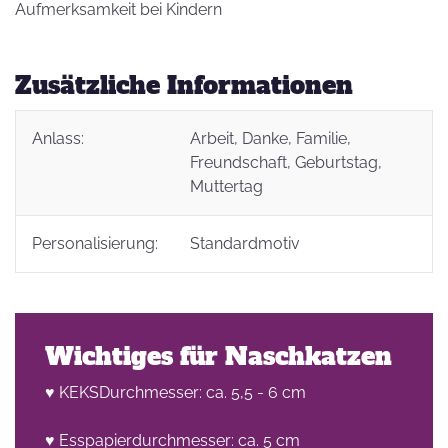
Aufmerksamkeit bei Kindern
Zusätzliche Informationen
Anlass:
Arbeit
, Danke
, Familie
,
Freundschaft
, Geburtstag
,
Muttertag
Personalisierung:
Standardmotiv
Wichtiges für Naschkatzen
♥ KEKSDurchmesser: ca. 5,5 - 6 cm
♥ Esspapierdurchmesser: ca. 5 cm