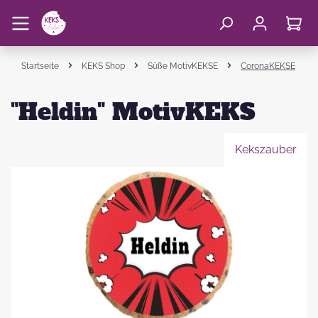
Startseite
KEKS Shop
Süße MotivKEKSE
CoronaKEKSE
"Heldin" MotivKEKS
Kekszauber