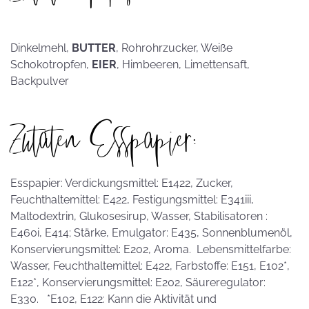
Dinkelmehl,
BUTTER
, Rohrohrzucker, Weiße
Schokotropfen,
EIER
, Himbeeren, Limettensaft,
Backpulver
Zutaten Esspapier:
Esspapier: Verdickungsmittel: E1422, Zucker,
Feuchthaltemittel: E422, Festigungsmittel: E341iii,
Maltodextrin, Glukosesirup, Wasser, Stabilisatoren :
E460i, E414; Stärke, Emulgator: E435, Sonnenblumenöl,
Konservierungsmittel: E202, Aroma. Lebensmittelfarbe:
Wasser, Feuchthaltemittel: E422, Farbstoffe: E151, E102*,
E122*, Konservierungsmittel: E202, Säureregulator:
E330. *E102, E122: Kann die Aktivität und