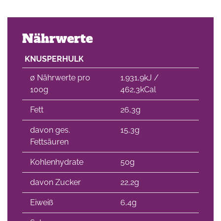
Nährwerte
KNUSPERHULK
∅ Nährwerte pro
1.931,9kJ /
100g
462,3kCal
Fett
26,3g
davon ges.
15,3g
Fettsäuren
Kohlenhydrate
50g
davon Zucker
22,2g
Eiweiß
6,4g