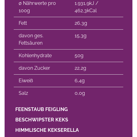
∅ Nährwerte pro
1.931,9kJ /
100g
462,3kCal
Fett
26,3g
davon ges.
15,3g
Fettsäuren
Kohlenhydrate
50g
davon Zucker
22,2g
Eiweiß
6,4g
Salz
0,0g
FEENSTAUB FEIGLING
BESCHWIPSTER KEKS
HIMMLISCHE KEKSERELLA