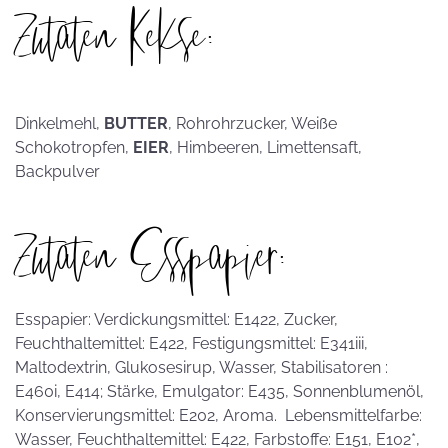
Zutaten Kekse:
Dinkelmehl,
BUTTER
, Rohrohrzucker, Weiße
Schokotropfen,
EIER
, Himbeeren, Limettensaft,
Backpulver
Zutaten Esspapier:
Esspapier: Verdickungsmittel: E1422, Zucker,
Feuchthaltemittel: E422, Festigungsmittel: E341iii,
Maltodextrin, Glukosesirup, Wasser, Stabilisatoren :
E460i, E414; Stärke, Emulgator: E435, Sonnenblumenöl,
Konservierungsmittel: E202, Aroma. Lebensmittelfarbe:
Wasser, Feuchthaltemittel: E422, Farbstoffe: E151, E102*,