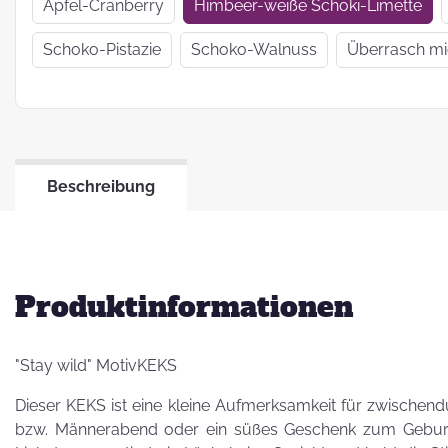
Wir haben uns
Apfel-Cranberry
Himbeer-weiße Schoki-Limette
verkrümelt...
Schoko-Pistazie
Schoko-Walnuss
Überrasch m
Ein Jahr Zwei-
Frau-Betrieb
Beschreibung
Jahresrückblick
2021
Produktinformationen
"Stay wild" MotivKEKS
Dieser KEKS ist eine kleine Aufmerksamkeit für zwischend
bzw. Männerabend oder ein süßes Geschenk zum Geburts