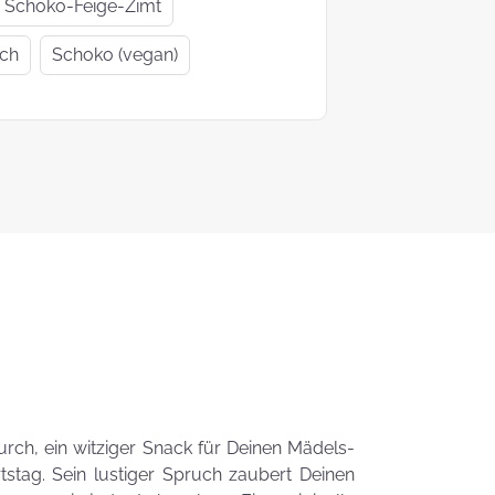
Geschenkideen
Geschenke
Schoko-Feige-Zimt
zur Einschulung
Mutter- un
ich
Schoko (vegan)
Vatertag
Ein Tag auf 4
KEKS-
Pfoten
Blumenstr
zum
Valentinsta
Woher kommt
der Brauch
Plätzchen zu
backen?
Das liebste Plätzchenrezep
der KEKSFee
urch, ein witziger Snack für Deinen Mädels-
tag. Sein lustiger Spruch zaubert Deinen