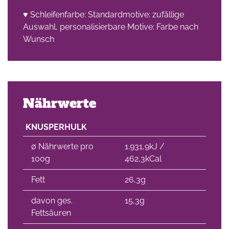
♥ Schleifenfarbe: Standardmotive: zufällige
che
Auswahl, personalisierbare Motive: Farbe nach
Wunsch
Nährwerte
KNUSPERHULK
∅ Nährwerte pro
1.931,9kJ /
100g
462,3kCal
Fett
26,3g
davon ges.
15,3g
Fettsäuren