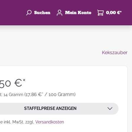
Suchen
Mein Konto
0,00 €*
Kekszauber
enke
hzeit
,50 €*
(17,86 €* / 100 Gramm)
t:
14 Gramm
STAFFELPREISE ANZEIGEN
leben
se inkl. MwSt. zzgl.
Versandkosten