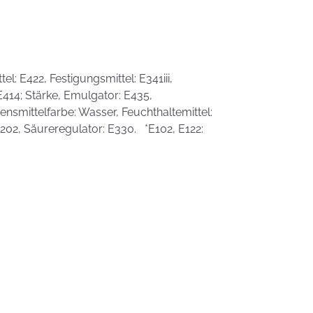
eben schön
saufen
Mehr als nur ein
Gaumenschmaus - Österli
Dekoideen mit Keksen
l: E422, Festigungsmittel: E341iii,
 E414; Stärke, Emulgator: E435,
smittelfarbe: Wasser, Feuchthaltemittel:
 E202, Säureregulator: E330. *E102, E122: