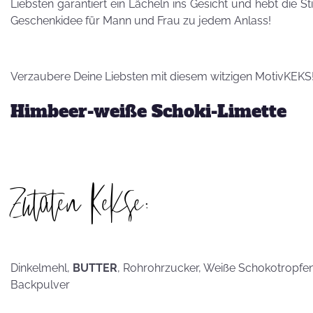
Besuch von
Liebsten garantiert ein Lächeln ins Gesicht und hebt die S
Petra Homeier
Geschenkidee für Mann und Frau zu jedem Anlass!
Verzaubere Deine Liebsten mit diesem witzigen MotivKEKS
Himbeer-weiße Schoki-Limette
Kuriose
KEKSRekorde
Zutaten Kekse:
KEKS
für 
Vatertag,
Dinkelmehl,
BUTTER
, Rohrohrzucker, Weiße Schokotropfe
Vatertag, für die
Backpulver
Leber wird's