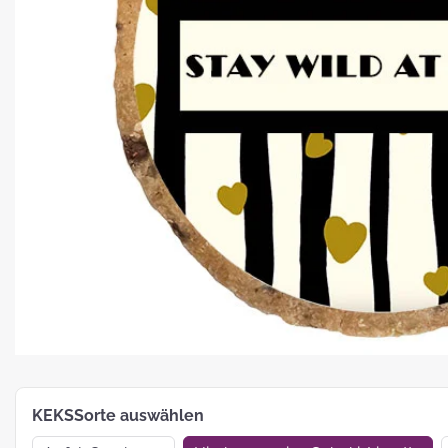
Platz für Plätzchen: 5 Fakten zu
Weihnachtsgebäck
How To:
MotivKEKS-
Designer
The 
Such
Verp
KEKSSorte auswählen