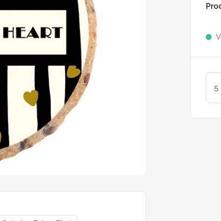
Pro
Sind Plätzchen
KEKSE?
Ve
Kunterbunte LogoKEKSE:
Leckere Werbegeschenke 
Weihnachten
KEKSTeig 
Löffeln: Zw
Varianten
struggle is real: Unsere
e nach nachhaltigen
ackungsoptionen