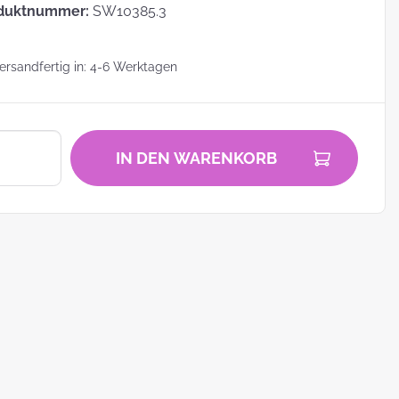
duktnummer:
SW10385.3
rsandfertig in: 4-6 Werktagen
zu
IN DEN WARENKORB
zum
ei