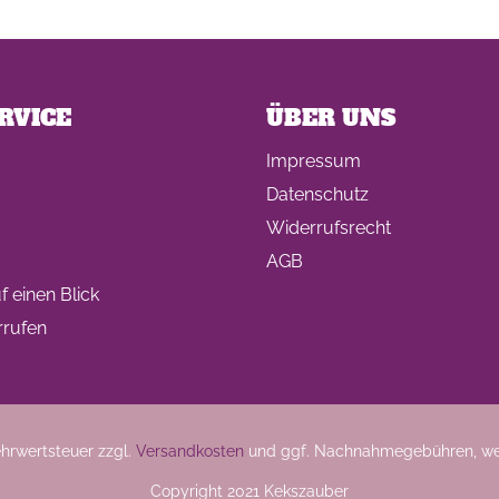
RVICE
ÜBER UNS
Impressum
Datenschutz
Widerrufsrecht
AGB
 einen Blick
rrufen
Mehrwertsteuer zzgl.
Versandkosten
und ggf. Nachnahmegebühren, we
Copyright 2021 Kekszauber