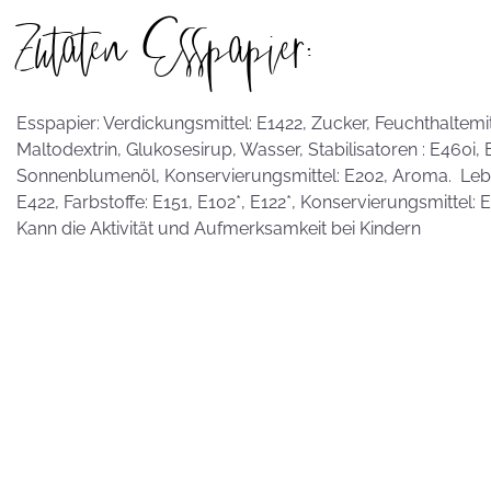
Zutaten Esspapier:
hammerhart
Esspapier: Verdickungsmittel: E1422, Zucker, Feuchthaltemitte
Maltodextrin, Glukosesirup, Wasser, Stabilisatoren : E460i,
KEKSE als
Sonnenblumenöl, Konservierungsmittel: E202, Aroma. Leben
Postkarten?
E422, Farbstoffe: E151, E102*, E122*, Konservierungsmittel:
Kann die Aktivität und Aufmerksamkeit bei Kindern