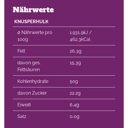
Nährwerte
KNUSPERHULK
∅ Nährwerte pro
1.931,9kJ /
100g
462,3kCal
Fett
26,3g
davon ges.
15,3g
Fettsäuren
Kohlenhydrate
50g
davon Zucker
22,2g
Eiweiß
6,4g
Salz
0,0g