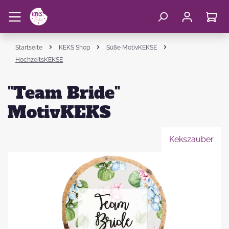
Startseite
KEKS Shop
Süße MotivKEKSE
HochzeitsKEKSE
"Team Bride"
MotivKEKS
Kekszauber