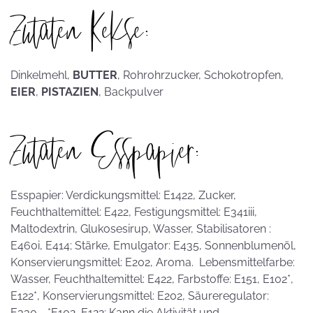
Zutaten Kekse:
Dinkelmehl,
BUTTER
, Rohrohrzucker, Schokotropfen,
EIER
,
PISTAZIEN
, Backpulver
Zutaten Esspapier:
Esspapier: Verdickungsmittel: E1422, Zucker,
Feuchthaltemittel: E422, Festigungsmittel: E341iii,
Maltodextrin, Glukosesirup, Wasser, Stabilisatoren :
E460i, E414; Stärke, Emulgator: E435, Sonnenblumenöl,
Konservierungsmittel: E202, Aroma. Lebensmittelfarbe:
Wasser, Feuchthaltemittel: E422, Farbstoffe: E151, E102*,
E122*, Konservierungsmittel: E202, Säureregulator:
E330. *E102, E122: Kann die Aktivität und